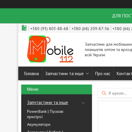
ДЛЯ ПОСТ
+380 (93) 803-88-68
+380 (68) 209-87-56
+380 (66)
Запчастини для мобільних
планшетів оптом та врозд
всій Україні
Головна
Запчастини та інше
Про нас
Контак
Запчтастини та інше
PowerBank | Пускові
пристрої
Акумулятори