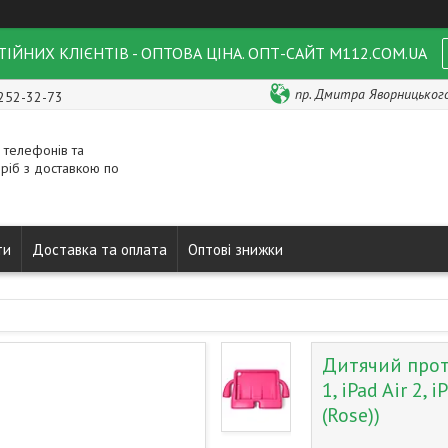
ІЙНИХ КЛІЄНТІВ - ОПТОВА ЦІНА. ОПТ-САЙТ M112.COM.UA
пр. Дмитра Яворницького 
 252-32-73
 телефонів та
ріб з доставкою по
ти
Доставка та оплата
Оптові знижки
Дитячий прот
1, iPad Air 2, 
(Rose))