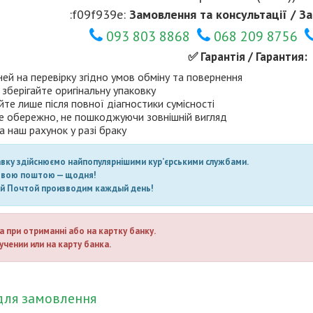
:f09f939e:
Замовлення та консультації / За
093 803 8868
068 209 8756
✅ Гарантія / Гарантия:
ней на перевірку згідно умов обміну та повернення
 зберігайте оригінальну упаковку
те лише після повної діагностики сумісності
е обережно, не пошкоджуючи зовнішній вигляд
а наш рахунок у разі браку
авку здійснюємо найпопулярнішими кур’єрськими службами.
овою поштою — щодня!
ой Почтой производим каждый день!
а при отриманні або на картку банку.
учении или на карту банка.
для замовлення