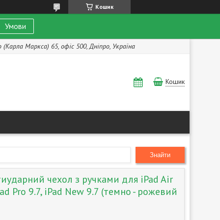
Кошик
Умови
(Карла Маркса) 65, офіс 500, Дніпро, Україна
Кошик
Знайти
иударний чехол з ручками для iPad Air
iPad Pro 9.7, iPad New 9.7 (темно - рожевий