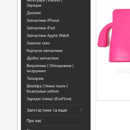
Аксесуари | Кабелі |
Зарядки
Дисплеї
Запчастини iPhone
Запчастини iPad
Запчастини Apple Watch
Захисне скло
Корпусні запчастини
Дрібні запчастини
Витратники | Обладнання |
Інструмент
Тачскріни
Шлейфа | Нижні плати |
Коаксіальні кабелі
Зарядні станції (EcoFlow)
Запчтастини та інше
Про нас