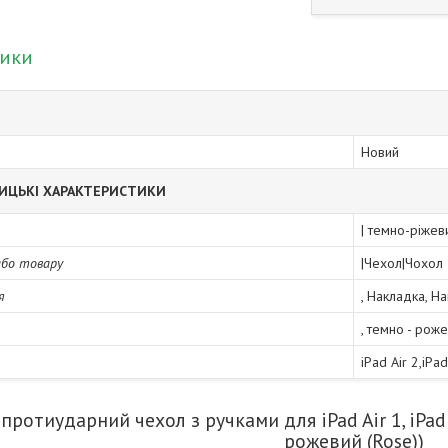
тики
Новий
ИЦЬКІ ХАРАКТЕРИСТИКИ
| темно-ріжев
або товару
|Чехол|Чохол
я
, Накладка, Н
, темно - рож
iPad Air 2,iPad
ротиударний чехол з ручками для iPad Air 1, iPad Ai
рожевий (Rose))