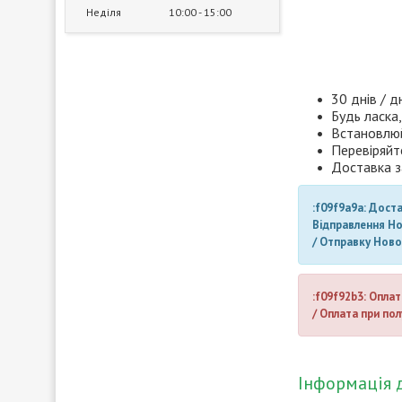
Неділя
10:00
15:00
30 днів / д
Будь ласка,
Встановлюй
Перевіряйт
Доставка з
:f09f9a9a: Дост
Відправлення Н
/ Отправку Нов
:f09f92b3: Оплат
/ Оплата при пол
Інформація 