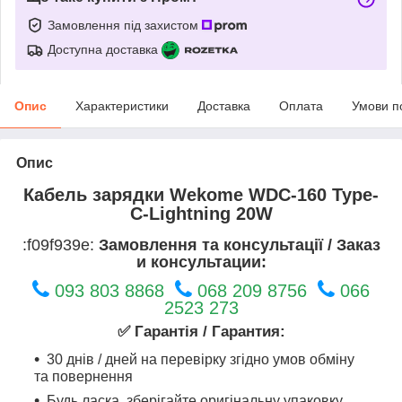
Замовлення під захистом
Доступна доставка
Опис
Характеристики
Доставка
Оплата
Умови п
Опис
Кабель зарядки Wekome WDC-160 Type-
C-Lightning 20W
:f09f939e:
Замовлення та консультації / Заказ
и консультации:
093 803 8868
068 209 8756
066
2523 273
✅ Гарантія / Гарантия:
30 днів / дней на перевірку згідно умов обміну
та повернення
Будь ласка, зберігайте оригінальну упаковку