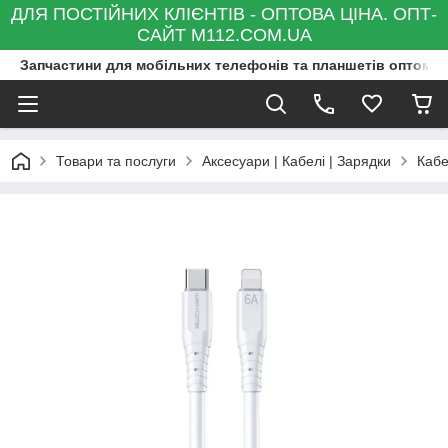
ДЛЯ ПОСТІЙНИХ КЛІЄНТІВ - ОПТОВА ЦІНА. ОПТ-
САЙТ M112.COM.UA
Запчастини для мобільних телефонів та планшетів оптом та
Товари та послуги
Аксесуари | Кабелі | Зарядки
Кабе