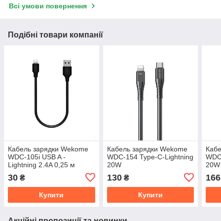
Всі умови повернення
Подібні товари компанії
Кабель зарядки Wekome
Кабель зарядки Wekome
Каб
WDC-105i USB A -
WDC-154 Type-C-Lightning
WDC-
Lightning 2.4A 0,25 м
20W
20W
30
130
166
₴
₴
Купити
Купити
Акційні пропозиції та новинки