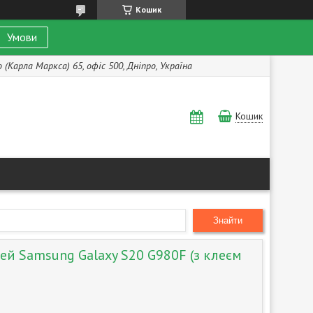
Кошик
Умови
(Карла Маркса) 65, офіс 500, Дніпро, Україна
Кошик
Знайти
лей Samsung Galaxy S20 G980F (з клеєм