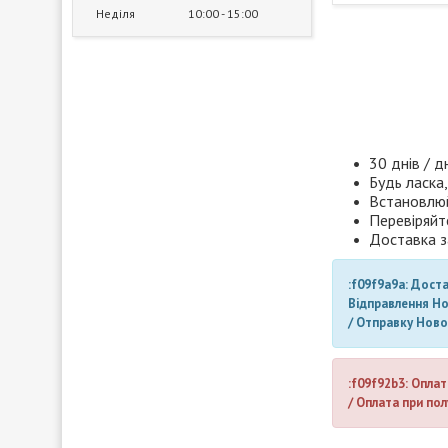
Неділя
10:00
15:00
30 днів / д
Будь ласка,
Встановлюй
Перевіряйт
Доставка з
:f09f9a9a: Дост
Відправлення Н
/ Отправку Нов
:f09f92b3: Оплат
/ Оплата при пол