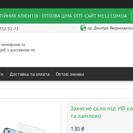
ІЙНИХ КЛІЄНТІВ - ОПТОВА ЦІНА. ОПТ-САЙТ M112.COM.UA
пр. Дмитра Яворницького 
 252-32-73
 телефонів та
ріб з доставкою по
ти
Доставка та оплата
Оптові знижки
Захисне скло під УФ к
та лампою)
130 ₴