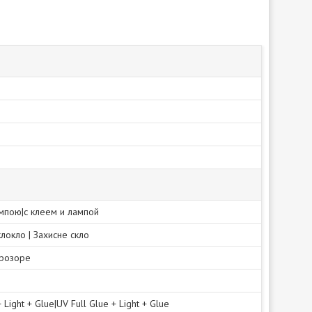
ампою|с клеем и лампой
клокло | Захисне скло
прозоре
+ Light + Glue|UV Full Glue + Light + Glue