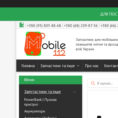
ДЛЯ ПОСТ
+380 (93) 803-88-68
+380 (68) 209-87-56
+380 (66)
Запчастини для мобільних
планшетів оптом та врозд
всій Україні
Головна
Запчастини та інше
Про нас
Контак
Запчтастини та інше
PowerBank | Пускові
пристрої
Акумулятори