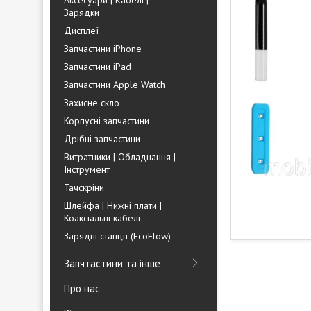
Аксесуари | Кабелі |
Зарядки
Дисплеї
Запчастини iPhone
Запчастини iPad
Запчастини Apple Watch
Захисне скло
Корпусні запчастини
Дрібні запчастини
Витратники | Обладнання |
Інструмент
Тачскріни
Шлейфа | Нижні плати |
Коаксіальні кабелі
Зарядні станції (EcoFlow)
Запчтастини та інше
Про нас