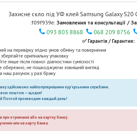
Захисне скло під УФ клей Samsung Galaxy S20 
:f09f939e:
Замовлення та консультації / За
093 803 8868
068 209 8756
✅ Гарантія / Гарантия:
ней на перевірку згідно умов обміну та повернення
 зберігайте оригінальну упаковку
те лише після повної діагностики сумісності
е обережно, не пошкоджуючи зовнішній вигляд
а наш рахунок у разі браку
авку здійснюємо найпопулярнішими кур’єрськими службами.
овою поштою — щодня!
ой Почтой производим каждый день!
а при отриманні або на картку банку.
учении или на карту банка.