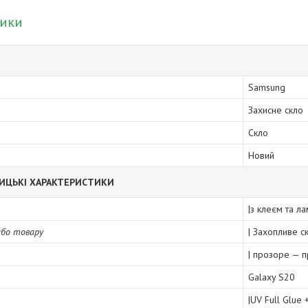
тики
Samsung
Захисне скло
Скло
Новий
ИЦЬКІ ХАРАКТЕРИСТИКИ
|з клеєм та л
або товару
| Захопливе с
| прозоре — 
Galaxy S20
|UV Full Glue 