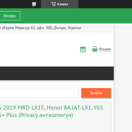
Кошик
Умови
(Карла Маркса) 65, офіс 500, Дніпро, Україна
Кошик
Знайти
 2019 MRD-LX1F, Honor 8A JAT-LX1, Y6S
6+ Plus (Privacy антишпигун)