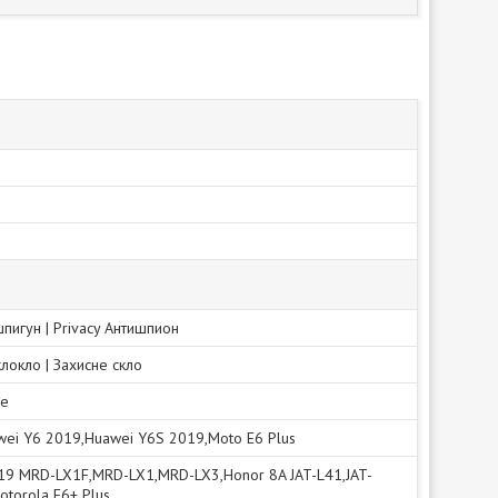
шпигун | Privacy Антишпион
клокло | Захисне скло
не
wei Y6 2019,Huawei Y6S 2019,Moto E6 Plus
19 MRD-LX1F,MRD-LX1,MRD-LX3,Honor 8A JAT-L41,JAT-
otorola E6+ Plus