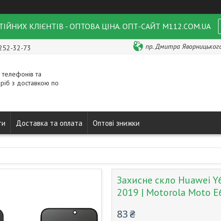
ІЙНИХ КЛІЄНТІВ - ОПТОВА ЦІНА. ОПТ-САЙТ M112.COM.UA
пр. Дмитра Яворницького 
 252-32-73
 телефонів та
ріб з доставкою по
ти
Доставка та оплата
Оптові знижки
Захисне скло Huawei Y6
2019 | Motorola Moto E
83 ₴