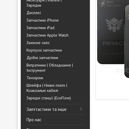
Аксесуари | Кабелі |
Зарядки
Дисплеї
Запчастини iPhone
Запчастини iPad
Запчастини Apple Watch
Захисне скло
Корпусні запчастини
Дрібні запчастини
Витратники | Обладнання |
Інструмент
Тачскріни
Шлейфа | Нижні плати |
Коаксіальні кабелі
Зарядні станції (EcoFlow)
Запчтастини та інше
Про нас