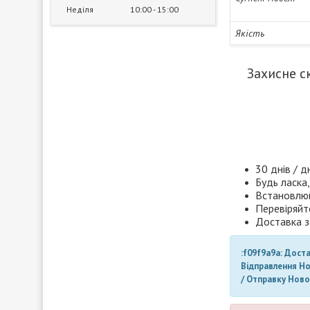
Неділя
10:00
15:00
Якість
Захисне ск
30 днів / д
Будь ласка,
Встановлюй
Перевіряйт
Доставка з
:f09f9a9a: Дост
Відправлення Н
/ Отправку Нов