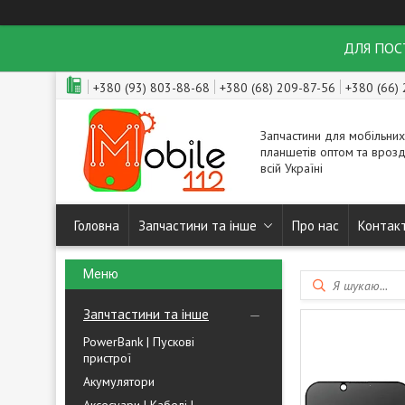
ДЛЯ ПОСТ
+380 (93) 803-88-68
+380 (68) 209-87-56
+380 (66)
Запчастини для мобільних
планшетів оптом та врозд
всій Україні
Головна
Запчастини та інше
Про нас
Контак
Запчтастини та інше
PowerBank | Пускові
пристрої
Акумулятори