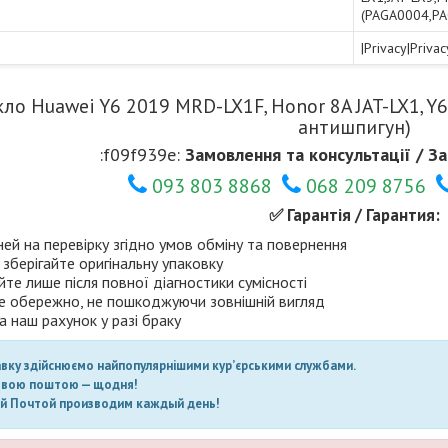
(PAGA0004,P
|Privacy|Privac
ло Huawei Y6 2019 MRD-LX1F, Honor 8A JAT-LX1, Y6S
антишпигун)
:f09f939e:
Замовлення та консультації / За
093 803 8868
068 209 8756
✅ Гарантія / Гарантия:
ней на перевірку згідно умов обміну та повернення
 зберігайте оригінальну упаковку
те лише після повної діагностики сумісності
е обережно, не пошкоджуючи зовнішній вигляд
а наш рахунок у разі браку
авку здійснюємо найпопулярнішими кур’єрськими службами.
овою поштою — щодня!
ой Почтой производим каждый день!