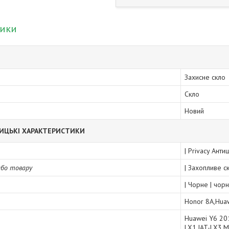
тики
Захисне скло
Скло
Новий
ИЦЬКІ ХАРАКТЕРИСТИКИ
| Privacy Анти
або товару
| Захопливе с
| Чорне | чор
Honor 8A,Hua
Huawei Y6 20
LX1,JAT-LX3,M