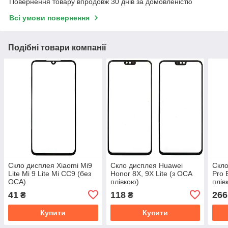
Повернення товару впродовж 30 днів за домовленістю
Всі умови повернення
Подібні товари компанії
Скло дисплея Xiaomi Mi9
Скло дисплея Huawei
Скло
Lite Mi 9 Lite Mi CC9 (без
Honor 8X, 9X Lite (з OCA
Pro 
OCA)
плівкою)
плів
41
118
266
₴
₴
Купити
Купити