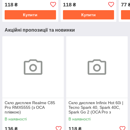
плівкою)
Y11 2019 (OCA Pro з
118
118
77
₴
₴
плівкою)
Купити
Купити
Акційні пропозиції та новинки
Скло дисплея Realme C85
Скло дисплея Infinix Hot 60i |
Pro RMX5555 (з OCA
Tecno Spark 40, Spark 40C,
плівкою)
Spark Go 2 (OCA Pro з
плівкою)
В наявності
В наявності
136
118
₴
₴