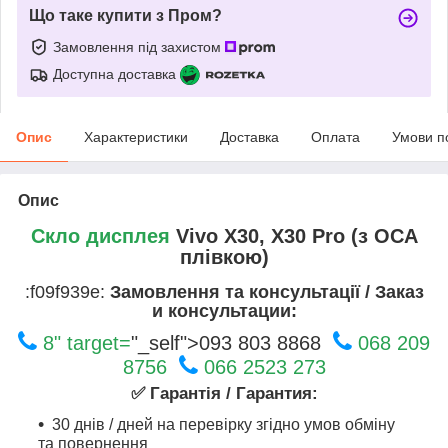
Що таке купити з Пром?
Замовлення під захистом
Доступна доставка
Опис
Характеристики
Доставка
Оплата
Умови п
Опис
Скло дисплея
Vivo X30, X30 Pro (з OCA
плівкою)
:f09f939e:
Замовлення та консультації / Заказ
и консультации:
8" target=
"_self">093 803 8868
068 209
8756
066 2523 273
✅ Гарантія / Гарантия:
30 днів / дней на перевірку згідно умов обміну
та повернення