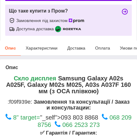
Що таке купити з Пром?
Замовлення під захистом
Доступна доставка
Опис
Характеристики
Доставка
Оплата
Умови п
Опис
Скло дисплея
Samsung Galaxy A02s
A025F, Galaxy M02s M025, A03s A037F 160
мм (з OCA плівкою)
:f09f939e:
Замовлення та консультації / Заказ
и консультации:
8" target=
"_self">093 803 8868
068 209
8756
066 2523 273
✅ Гарантія / Гарантия: