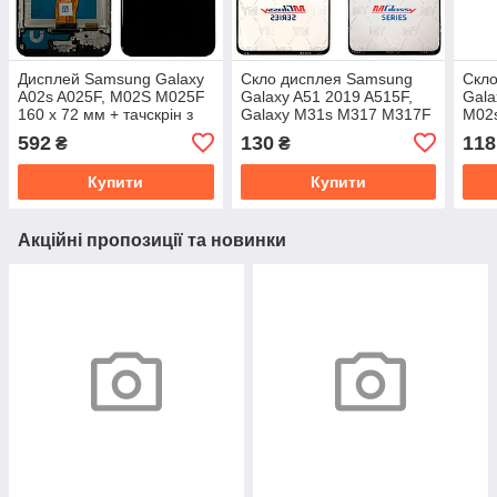
Дисплей Samsung Galaxy
Скло дисплея Samsung
Скл
A02s A025F, M02S M025F
Galaxy A51 2019 A515F,
Gala
160 x 72 мм + тачскрін з
Galaxy M31s M317 M317F
M02s
рамкою (жовтий шлейф)
(Musttby з OCA плівкою)
160 
592
130
118
₴
₴
плів
Купити
Купити
Акційні пропозиції та новинки