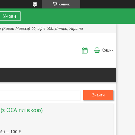
Кошик
Умови
(Карла Маркса) 65, офіс 500, Дніпро, Україна
Кошик
Знайти
(з OCA плівкою)
йті — 100 ₴