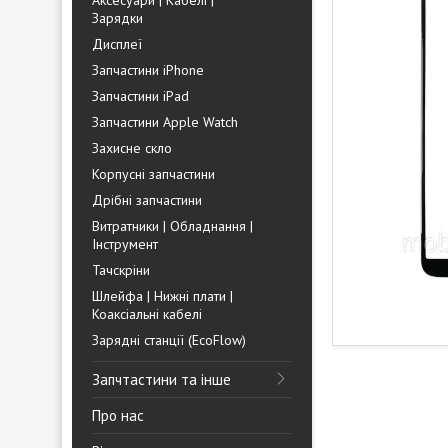
Аксесуари | Кабелі |
Зарядки
Дисплеї
Запчастини iPhone
Запчастини iPad
Запчастини Apple Watch
Захисне скло
Корпусні запчастини
Дрібні запчастини
Витратники | Обладнання |
Інструмент
Тачскріни
Шлейфа | Нижні плати |
Коаксіальні кабелі
Зарядні станції (EcoFlow)
Запчтастини та інше
Про нас