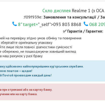
Скло дисплея
Realme 1 (з OCA
:f09f939e:
Замовлення та консультації / За
8" target=
"_self">093 803 8868
068 20
✅ Гарантія / Гарантия:
ней на перевірку згідно умов обміну та повернення
 зберігайте оригінальну упаковку
те лише після повної діагностики сумісності
е обережно, не пошкоджуючи зовнішній вигляд
а наш рахунок у разі браку
авку здійснюємо найпопулярнішими кур’єрськими службами.
овою поштою — щодня!
ой Почтой производим каждый день!
а при отриманні або на картку банку.
учении или на карту банка.