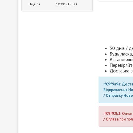
Неділя
10:00
15:00
30 днів / д
Будь ласка,
Встановлюй
Перевіряйт
Доставка з
:f09f9a9a: Дост
Відправлення Н
/ Отправку Нов
:f09f92b3: Оплат
/ Оплата при пол