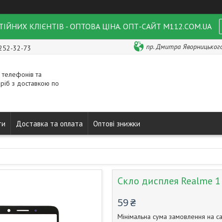
ІЙНИХ КЛІЄНТІВ - ОПТОВА ЦІНА. ОПТ-САЙТ M112.COM.UA
пр. Дмитра Яворницького 
 252-32-73
 телефонів та
ріб з доставкою по
ти
Доставка та оплата
Оптові знижки
Скло дисплея Realme 1 
59 ₴
Мінімальна сума замовлення на са