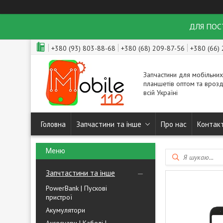
ДЛЯ ПОСТ
+380 (93) 803-88-68
+380 (68) 209-87-56
+380 (66)
Запчастини для мобільних
планшетів оптом та врозд
всій Україні
Головна
Запчастини та інше
Про нас
Контак
Запчтастини та інше
PowerBank | Пускові
пристрої
Акумулятори