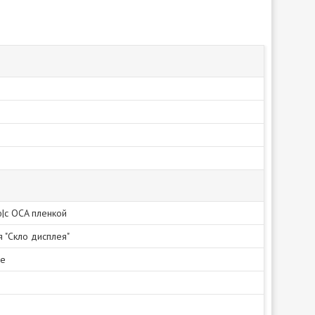
ю|с OCA пленкой
я "Скло дисплея"
не