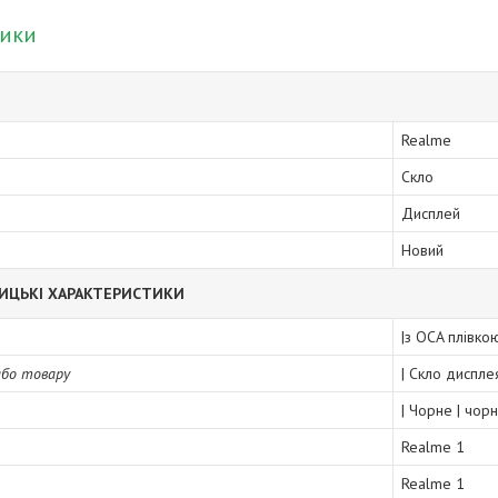
тики
Realme
Скло
Дисплей
Новий
ИЦЬКІ ХАРАКТЕРИСТИКИ
|з OCA плівко
або товару
| Скло диспле
| Чорне | чор
Realme 1
Realme 1