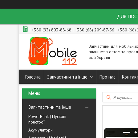
ДЛЯ ПОСТ
+380 (93) 803-88-68
+380 (68) 209-87-56
+380 (66)
Запчастини для мобільних
планшетів оптом та врозд
всій Україні
Головна
Запчастини та інше
Про нас
Контак
Запчтастини та інше
PowerBank | Пускові
пристрої
Акумулятори