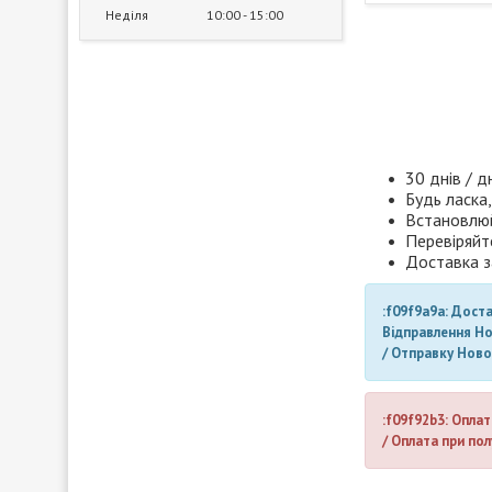
Неділя
10:00
15:00
30 днів / д
Будь ласка,
Встановлюй
Перевіряйт
Доставка з
:f09f9a9a: Дост
Відправлення Н
/ Отправку Нов
:f09f92b3: Оплат
/ Оплата при пол