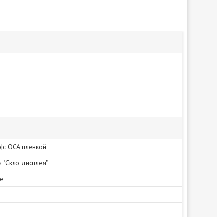
ю|с OCA пленкой
я "Скло дисплея"
не