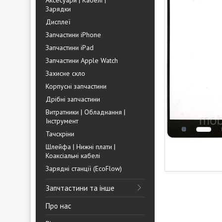
Аксесуари | Кабелі |
Зарядки
Дисплеї
Запчастини iPhone
Запчастини iPad
Запчастини Apple Watch
Захисне скло
Корпусні запчастини
Дрібні запчастини
Витратники | Обладнання |
Інструмент
Тачскріни
Шлейфа | Нижні плати |
Коаксіальні кабелі
Зарядні станції (EcoFlow)
Запчтастини та інше
Про нас