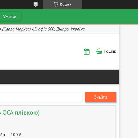
Кошик
Умови
(Карла Маркса) 65, офіс 500, Дніпро, Україна
Кошик
Знайти
з OCA плівкою)
йті — 100 ₴