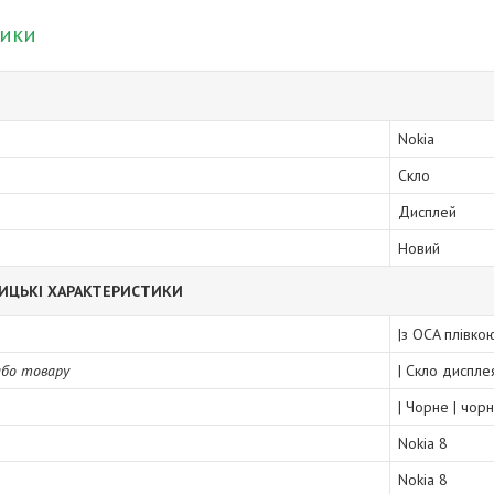
тики
Nokia
Скло
Дисплей
Новий
ИЦЬКІ ХАРАКТЕРИСТИКИ
|з OCA плівко
або товару
| Скло диспле
| Чорне | чор
Nokia 8
Nokia 8