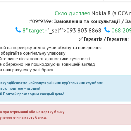
Скло дисплея
Nokia 8 (з OCA 
:f09f939e:
Замовлення та консультації / За
8" target=
"_self">093 803 8868
068 20
✅ Гарантія / Гарантия:
ней на перевірку згідно умов обміну та повернення
 зберігайте оригінальну упаковку
те лише після повної діагностики сумісності
е обережно, не пошкоджуючи зовнішній вигляд
а наш рахунок у разі браку
авку здійснюємо найпопулярнішими кур’єрськими службами.
овою поштою — щодня!
ой Почтой производим каждый день!
а при отриманні або на картку банку.
учении или на карту банка.