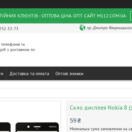
ІЙНИХ КЛІЄНТІВ - ОПТОВА ЦІНА. ОПТ-САЙТ M112.COM.UA
пр. Дмитра Яворницького 
 252-32-73
 телефонів та
ріб з доставкою по
ти
Доставка та оплата
Оптові знижки
Скло дисплея Nokia 8 (
59 ₴
Мінімальна сума замовлення на са