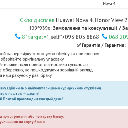
Nova 4
Скло дисплея
Huawei Nova 4, Honor View 2
:f09f939e:
Замовлення та консультації / За
8" target=
"_self">093 803 8868
068 20
✅ Гарантія / Гарантия:
ней на перевірку згідно умов обміну та повернення
 зберігайте оригінальну упаковку
те лише після повної діагностики сумісності
е обережно, не пошкоджуючи зовнішній вигляд
а наш рахунок у разі браку
авку здійснюємо найпопулярнішими кур’єрськими службами.
овою поштою — щодня!
ой Почтой производим каждый день!
а при отриманні або на картку банку.
учении или на карту банка.