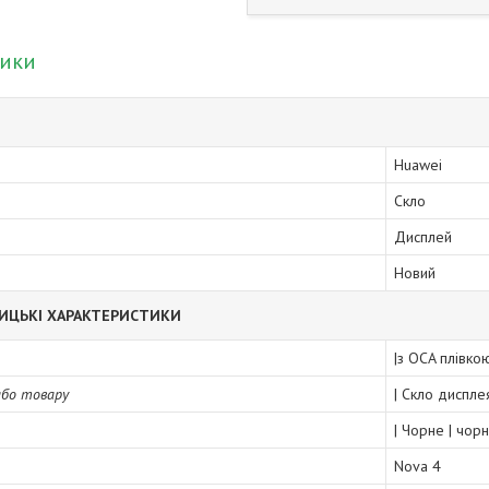
тики
Huawei
Скло
Дисплей
Новий
ИЦЬКІ ХАРАКТЕРИСТИКИ
|з OCA плівко
або товару
| Скло диспле
| Чорне | чор
Nova 4