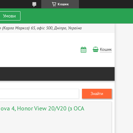
Кошик
Умови
(Карла Маркса) 65, офіс 500, Дніпро, Україна
Кошик
Знайти
va 4, Honor View 20/V20 (з OCA