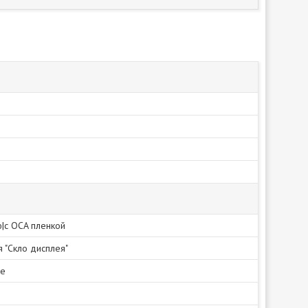
ю|с OCA пленкой
я "Скло дисплея"
не