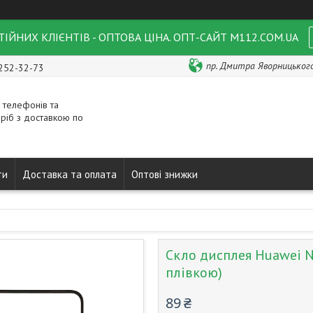
ІЙНИХ КЛІЄНТІВ - ОПТОВА ЦІНА. ОПТ-САЙТ M112.COM.UA
пр. Дмитра Яворницького 
 252-32-73
 телефонів та
ріб з доставкою по
ти
Доставка та оплата
Оптові знижки
Скло дисплея Huawei No
плівкою)
89 ₴