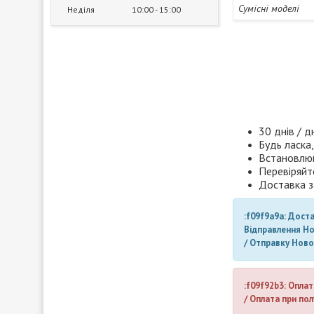
Сумісні моделі
Неділя
10:00
15:00
30 днів / д
Будь ласка,
Встановлюй
Перевіряйт
Доставка з
:f09f9a9a: Дост
Відправлення Н
/ Отправку Нов
:f09f92b3: Оплат
/ Оплата при пол