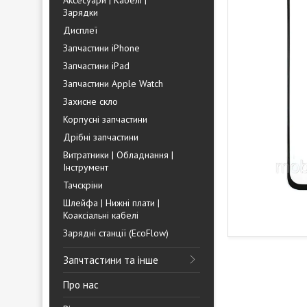
Аксесуари | Кабелі |
Зарядки
Дисплеї
Запчастини iPhone
Запчастини iPad
Запчастини Apple Watch
Захисне скло
Корпусні запчастини
Дрібні запчастини
Витратники | Обладнання |
Інструмент
Тачскріни
Шлейфа | Нижні плати |
Коаксіальні кабелі
Зарядні станції (EcoFlow)
Запчтастини та інше
Про нас