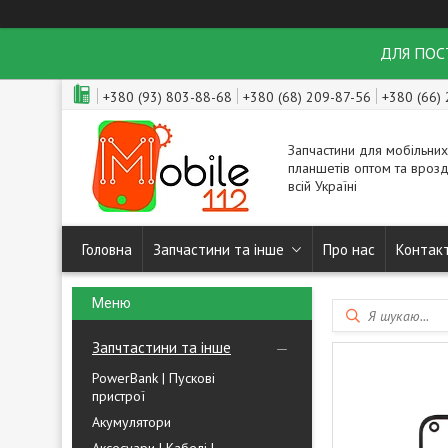
ДЛЯ ПОСТ
+380 (93) 803-88-68
+380 (68) 209-87-56
+380 (66)
Запчастини для мобільних
планшетів оптом та врозд
всій Україні
Головна
Запчастини та інше
Про нас
Контак
Запчтастини та інше
PowerBank | Пускові
пристрої
Акумулятори