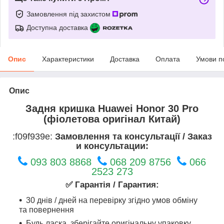
Замовлення під захистом
Доступна доставка
Опис
Характеристики
Доставка
Оплата
Умови п
Опис
Задня кришка Huawei Honor 30 Pro
(фіолетова оригінал Китай)
:f09f939e:
Замовлення та консультації / Заказ
и консультации:
093 803 8868
068 209 8756
066
2523 273
✅ Гарантія / Гарантия:
30 днів / дней на перевірку згідно умов обміну
та повернення
Будь ласка, зберігайте оригінальну упаковку