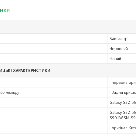
тики
Samsung
Червоний
Новий
ИЦЬКІ ХАРАКТЕРИСТИКИ
| червона ори
або товару
| Задня кришк
Galaxy S22 5
Galaxy S22 
S901W,SM-S9
| оригінал Ки