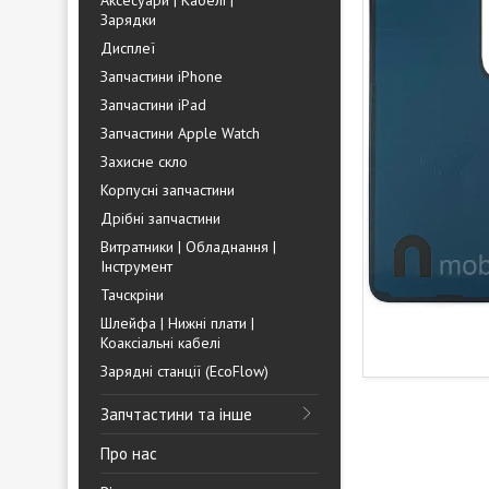
Аксесуари | Кабелі |
Зарядки
Дисплеї
Запчастини iPhone
Запчастини iPad
Запчастини Apple Watch
Захисне скло
Корпусні запчастини
Дрібні запчастини
Витратники | Обладнання |
Інструмент
Тачскріни
Шлейфа | Нижні плати |
Коаксіальні кабелі
Зарядні станції (EcoFlow)
Запчтастини та інше
Про нас