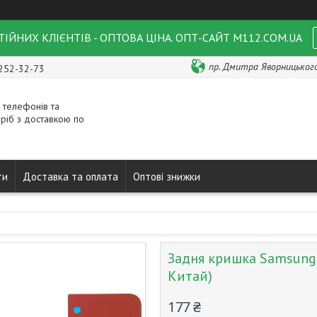
ІЙНИХ КЛІЄНТІВ - ОПТОВА ЦІНА. ОПТ-САЙТ M112.COM.UA
пр. Дмитра Яворницького 
 252-32-73
 телефонів та
ріб з доставкою по
ти
Доставка та оплата
Оптові знижки
Задня кришка Samsung 
Китай)
177 ₴