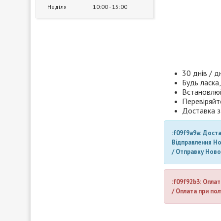
Неділя
10:00
15:00
30 днів / д
Будь ласка,
Встановлюй
Перевіряйт
Доставка з
:f09f9a9a: Дост
Відправлення Н
/ Отправку Нов
:f09f92b3: Оплат
/ Оплата при пол