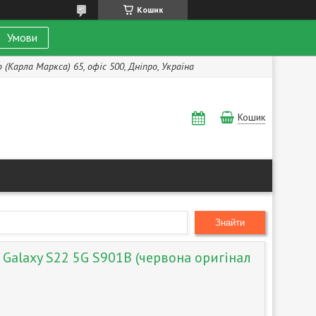
Кошик
Умови
(Карла Маркса) 65, офіс 500, Дніпро, Україна
Кошик
Знайти
Galaxy S22 5G S901B (червона оригінал