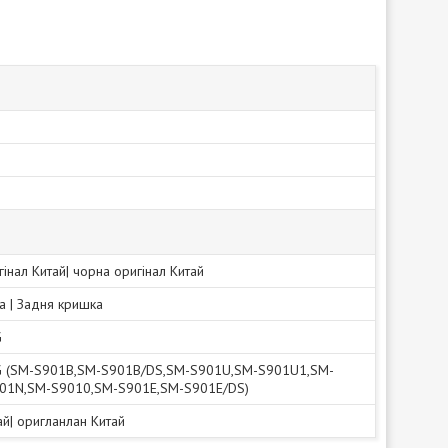
гінал Китай| чорна оригінал Китай
а | Задня кришка
G
5G (SM-S901B,SM-S901B/DS,SM-S901U,SM-S901U1,SM-
01N,SM-S9010,SM-S901E,SM-S901E/DS)
тай| оригланлан Китай