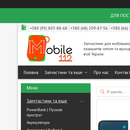
ДЛЯ ПОСТ
+380 (93) 803-88-68
+380 (68) 209-87-56
+380 (66)
Запчастини для мобільних
планшетів оптом та врозд
всій Україні
Головна
Запчастини та інше
Про нас
Контак
Запчтастини та інше
PowerBank | Пускові
пристрої
Акумулятори