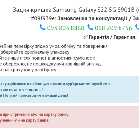
Задня кришка Samsung Galaxy S22 5G S901B (
:f09f939e:
Замовлення та консультації / За
093 803 8868
068 209 8756
✅ Гарантія / Гарантия:
ней на перевірку згідно умов обміну та повернення
 зберігайте оригінальну упаковку
те лише після повної діагностики сумісності
е обережно, не пошкоджуючи зовнішній вигляд
а наш рахунок у разі браку
авку здійснюємо найпопулярнішими кур’єрськими службами.
овою поштою — щодня!
ой Почтой производим каждый день!
а при отриманні або на картку банку.
учении или на карту банка.