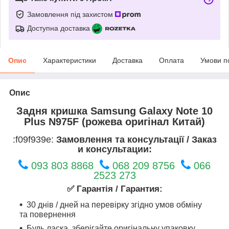
Замовлення під захистом
Доступна доставка
Опис
Характеристики
Доставка
Оплата
Умови п
Опис
Задня кришка Samsung Galaxy Note 10
Plus N975F (рожева оригінал Китай)
:f09f939e:
Замовлення та консультації / Заказ
и консультации:
093 803 8868
068 209 8756
066
2523 273
✅ Гарантія / Гарантия:
30 днів / дней на перевірку згідно умов обміну
та повернення
Будь ласка, зберігайте оригінальну упаковку