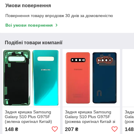
Умови повернення
Повернення товару впродовж 30 днів за домовленістю
Всі умови повернення
Подібні товари компанії
Задня кришка Samsung
Задня кришка Samsung
Зад
Galaxy S10 Plus G975F
Galaxy S10 Plus G975F
Gala
(зелена оригінал Китай)
(рожева оригінал Китай зі
(рож
склом камери)
148
207
148
₴
₴