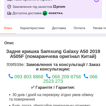
Замовлення під захистом
Доступна доставка
Опис
Характеристики
Доставка
Оплата
Умови п
Опис
Задня кришка Samsung Galaxy A50 2019
A505F (помаранчева оригінал Китай)
:f09f939e:
Замовлення та консультації / Заказ
и консультации:
093 803 8868
068 209 8756
066
2523 273
✅ Гарантія / Гарантия:
30 днів / дней на перевірку згідно умов обміну
та повернення
Будь ласка, зберігайте оригінальну упаковку