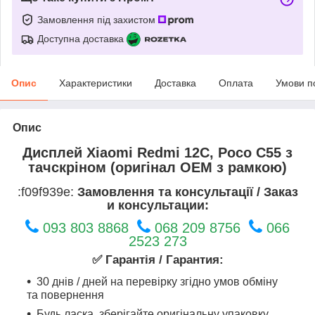
Замовлення під захистом
Доступна доставка
Опис
Характеристики
Доставка
Оплата
Умови п
Опис
Дисплей Xiaomi Redmi 12C, Poco C55 з
тачскріном (оригінал OEM з рамкою)
:f09f939e:
Замовлення та консультації / Заказ
и консультации:
093 803 8868
068 209 8756
066
2523 273
✅ Гарантія / Гарантия:
30 днів / дней на перевірку згідно умов обміну
та повернення
Будь ласка, зберігайте оригінальну упаковку