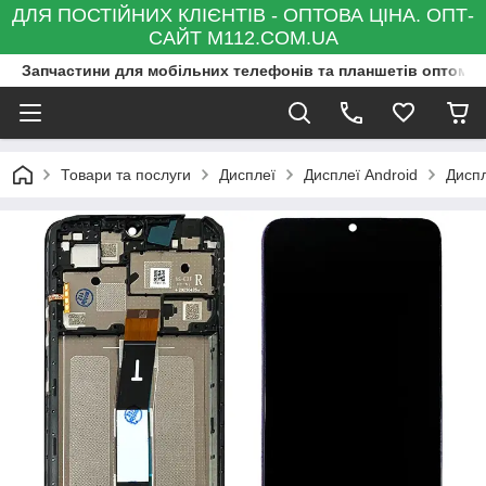
ДЛЯ ПОСТІЙНИХ КЛІЄНТІВ - ОПТОВА ЦІНА. ОПТ-
САЙТ M112.COM.UA
Запчастини для мобільних телефонів та планшетів оптом та
Товари та послуги
Дисплеї
Дисплеї Android
Диспл