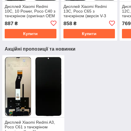
Дисплей Xiaomi Redmi
Дисплей Xiaomi Redmi
Дисп
10C, 10 Power, Poco C40 з
13C, Poco C65 з
12C,
тачскріном (оригінал OEM
тачскріном (версія V-3
тачс
з рамкою)
оригінал OEM з рамкою)
Кита
887
858
769
₴
₴
Купити
Купити
Акційні пропозиції та новинки
Дисплей Xiaomi Redmi A3,
Poco C61 з тачскріном