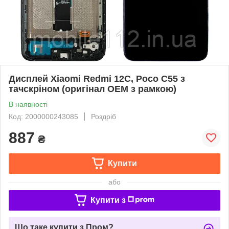
Дисплей Xiaomi Redmi 12C, Poco C55 з
тачскріном (оригінал OEM з рамкою)
В наявності
Код: 2000000243085
Роздріб
887
₴
Купити
або
Купити з
Що таке купити з Пром?