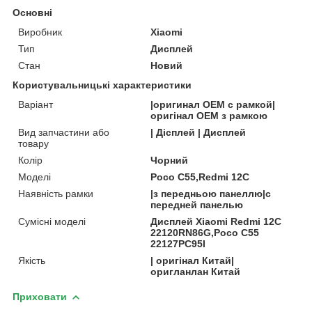
Основні
Виробник
Xiaomi
Тип
Дисплей
Стан
Новий
Користувальницькі характеристики
Варіант
|оригинал OEM с рамкой|
оригінал OEM з рамкою
Вид запчастини або
| Дісплей | Дисплей
товару
Колір
Чорний
Моделі
Poco C55,Redmi 12C
Наявність рамки
|з передньою панеллю|с
передней панелью
Сумісні моделі
Дисплей Xiaomi Redmi 12C
22120RN86G,Poco C55
22127PC95I
Якість
| оригінал Китай|
оригланлан Китай
Приховати