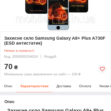
Захисне скло Samsung Galaxy A8+ Plus A730F
(ESD антистатик)
Немає в наявності
Код: 2000000204024
Роздріб
70
₴
Мінімальна сума замовлення на сайті — 100 ₴
Опис
Характеристики
Доставка
Оплата
Умови 
Опис
Захисне скло Samsung Galaxy A8+ Plus