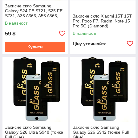
Захисне скло Samsung
Galaxy S24 FE S721, S25 FE
S731, A36 A366, A56 A566,
Захисне скло Xiaomi 15T 15T
M56 M566 (Full Glue)
Pro, Poco F7, Redmi Note 15
В наявності
Pro 5G (Diamond)
59
В наявності
₴
Ціну уточнюйте
Купити
Захисне скло Samsung
Захисне скло Samsung
Galaxy S26 Ultra S948 (тонке
Galaxy S26 S942 (тонке Full
Full Glue)
Glue)