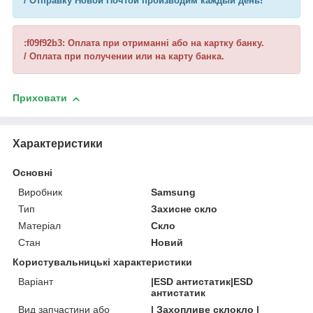
/ Отправку Новой Почтой производим каждый день!
:f09f92b3: Оплата при отриманні або на картку банку.
/ Оплата при получении или на карту банка.
Приховати
Характеристики
Основні
Виробник
Samsung
Тип
Захисне скло
Матеріал
Скло
Стан
Новий
Користувальницькі характеристики
Варіант
|ESD антистатик|ESD
антистатик
Вид запчастини або
| Захопливе склокло |