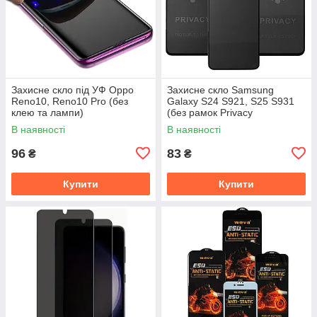
Захисне скло під УФ Oppo
Захисне скло Samsung
Reno10, Reno10 Pro (без
Galaxy S24 S921, S25 S931
клею та лампи)
(без рамок Privacy
антишпигун)
В наявності
В наявності
96
83
₴
₴
Купити
Купити