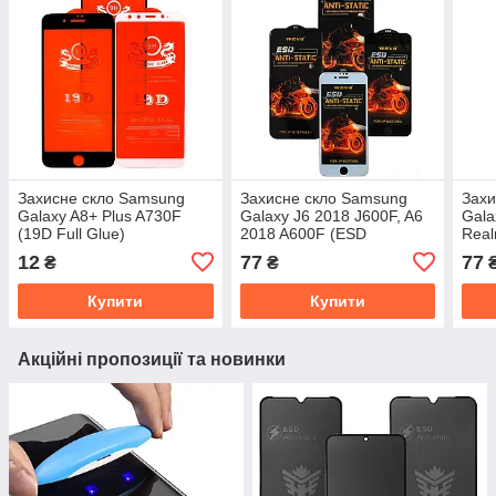
Захисне скло Samsung
Захисне скло Samsung
Захи
Galaxy A8+ Plus A730F
Galaxy J6 2018 J600F, A6
Gala
(19D Full Glue)
2018 A600F (ESD
Real
антистатик)
A7X,
12
77
77
₴
₴
анти
Купити
Купити
Акційні пропозиції та новинки