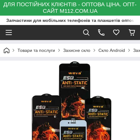
ДЛЯ ПОСТІЙНИХ КЛІЄНТІВ - ОПТОВА ЦІНА. ОПТ-
САЙТ M112.COM.UA
Запчастини для мобільних телефонів та планшетів оптом та
Товари та послуги
Захисне скло
Скло Android
Зах