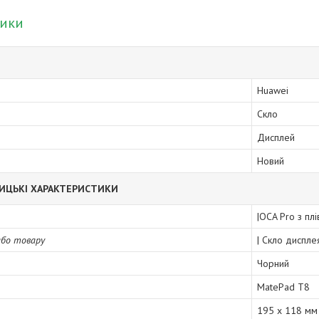
тики
Huawei
Скло
Дисплей
Новий
ИЦЬКІ ХАРАКТЕРИСТИКИ
|OCA Pro з пл
або товару
| Скло диспле
Чорний
MatePad T8
195 x 118 мм