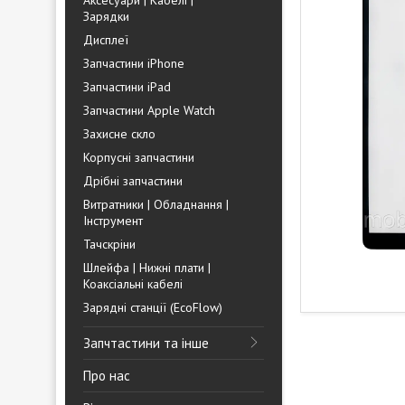
Аксесуари | Кабелі |
Зарядки
Дисплеї
Запчастини iPhone
Запчастини iPad
Запчастини Apple Watch
Захисне скло
Корпусні запчастини
Дрібні запчастини
Витратники | Обладнання |
Інструмент
Тачскріни
Шлейфа | Нижні плати |
Коаксіальні кабелі
Зарядні станції (EcoFlow)
Запчтастини та інше
Про нас