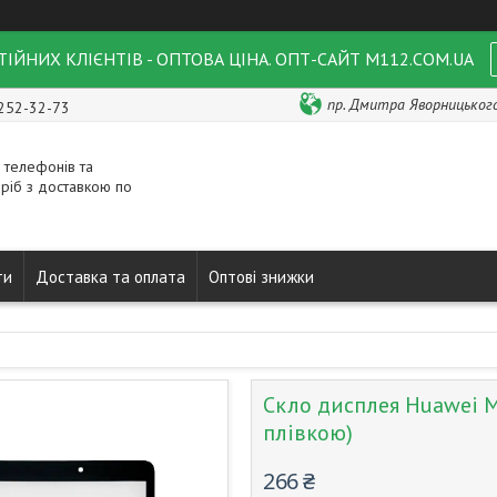
ІЙНИХ КЛІЄНТІВ - ОПТОВА ЦІНА. ОПТ-САЙТ M112.COM.UA
пр. Дмитра Яворницького 
 252-32-73
 телефонів та
ріб з доставкою по
ти
Доставка та оплата
Оптові знижки
Скло дисплея Huawei M
плівкою)
266 ₴