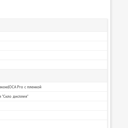
івкою|OCA Pro с пленкой
я "Скло дисплея"