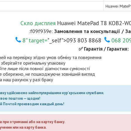
Huawei Mate
Скло дисплея
Huawei MatePad T8 KOB2-W09
:f09f939e:
Замовлення та консультації / За
8" target=
"_self">093 803 8868
068 20
✅ Гарантія / Гарантия:
ней на перевірку згідно умов обміну та повернення
 зберігайте оригінальну упаковку
те лише після повної діагностики сумісності
е обережно, не пошкоджуючи зовнішній вигляд
а наш рахунок у разі браку
авку здійснюємо найпопулярнішими кур’єрськими службами.
овою поштою — щодня!
ой Почтой производим каждый день!
а при отриманні або на картку банку.
учении или на карту банка.