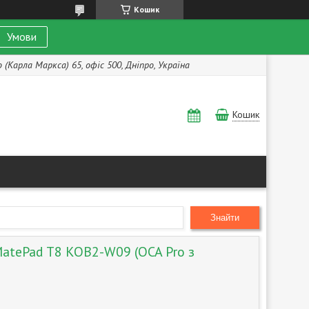
Кошик
Умови
(Карла Маркса) 65, офіс 500, Дніпро, Україна
Кошик
Знайти
atePad T8 KOB2-W09 (OCA Pro з