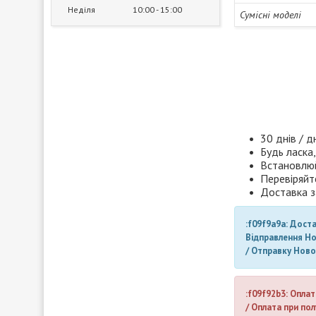
Неділя
10:00
15:00
Сумісні моделі
30 днів / д
Будь ласка,
Встановлюй
Перевіряйт
Доставка з
:f09f9a9a: Дост
Відправлення Н
/ Отправку Нов
:f09f92b3: Оплат
/ Оплата при пол