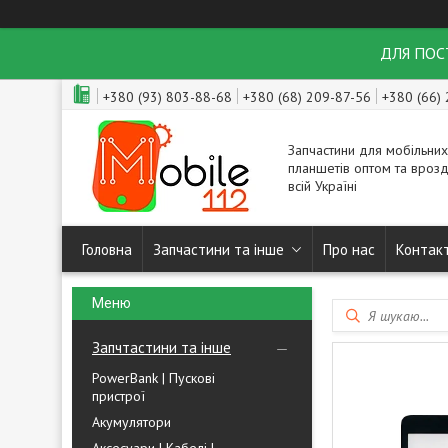
ДЛЯ ПОСТ
+380 (93) 803-88-68
+380 (68) 209-87-56
+380 (66)
Запчастини для мобільних
планшетів оптом та врозд
всій Україні
Головна
Запчастини та інше
Про нас
Контак
Запчтастини та інше
PowerBank | Пускові
пристрої
Акумулятори