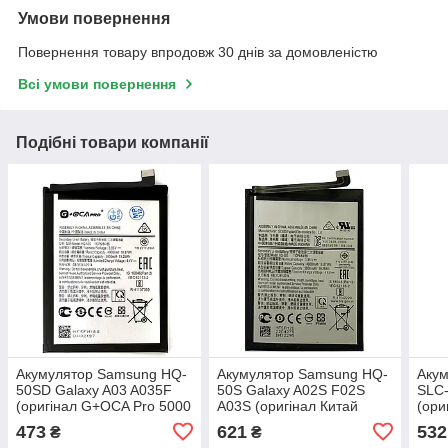
Умови повернення
Повернення товару впродовж 30 днів за домовленістю
Всі умови повернення
Подібні товари компанії
Акумулятор Samsung HQ-
Акумулятор Samsung HQ-
Аку
50SD Galaxy A03 A035F
50S Galaxy A02S F02S
SLC-
(оригінал G+OCA Pro 5000
A03S (оригінал Китай
(ори
mAh)
5000 mAh)
mAh
473
621
532
₴
₴