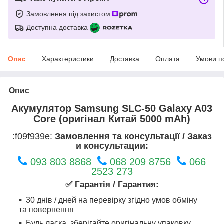
Замовлення під захистом
Доступна доставка
Опис
Характеристики
Доставка
Оплата
Умови п
Опис
Акумулятор Samsung SLC-50 Galaxy A03
Core (оригінал Китай 5000 mAh)
:f09f939e:
Замовлення та консультації / Заказ
и консультации:
093 803 8868
068 209 8756
066
2523 273
✅ Гарантія / Гарантия:
30 днів / дней на перевірку згідно умов обміну
та повернення
Будь ласка, зберігайте оригінальну упаковку