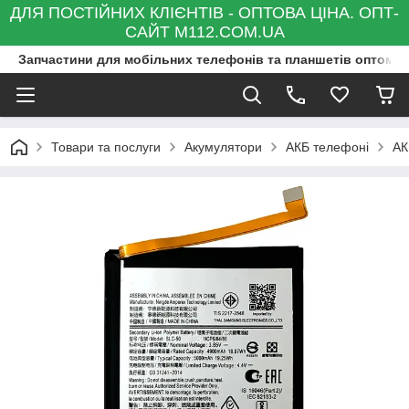
ДЛЯ ПОСТІЙНИХ КЛІЄНТІВ - ОПТОВА ЦІНА. ОПТ-
САЙТ M112.COM.UA
Запчастини для мобільних телефонів та планшетів оптом та
Товари та послуги
Акумулятори
АКБ телефоні
АК