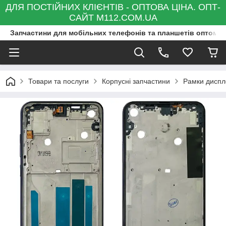
ДЛЯ ПОСТІЙНИХ КЛІЄНТІВ - ОПТОВА ЦІНА. ОПТ-
САЙТ M112.COM.UA
Запчастини для мобільних телефонів та планшетів оптом та
Товари та послуги
Корпусні запчастини
Рамки диспле