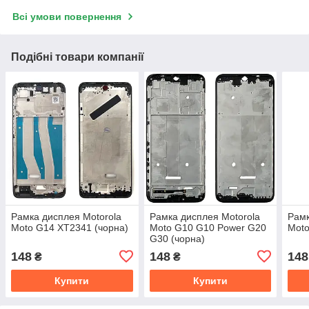
Всі умови повернення
Подібні товари компанії
Рамка дисплея Motorola
Рамка дисплея Motorola
Рамк
Moto G14 XT2341 (чорна)
Moto G10 G10 Power G20
Moto
G30 (чорна)
148
148
148
₴
₴
Купити
Купити