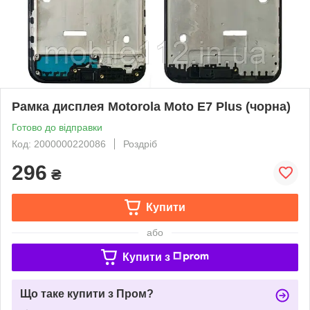
Рамка дисплея Motorola Moto E7 Plus (чорна)
Готово до відправки
Код: 2000000220086
Роздріб
296
₴
Купити
або
Купити з
Що таке купити з Пром?