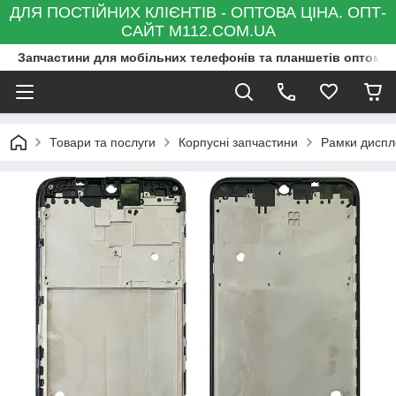
ДЛЯ ПОСТІЙНИХ КЛІЄНТІВ - ОПТОВА ЦІНА. ОПТ-
САЙТ M112.COM.UA
Запчастини для мобільних телефонів та планшетів оптом та
Товари та послуги
Корпусні запчастини
Рамки диспле