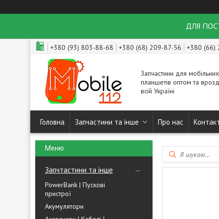
ДЛЯ ПОСТ
+380 (93) 803-88-68
+380 (68) 209-87-56
+380 (66)
Запчастини для мобільних
планшетів оптом та врозд
всій Україні
Головна
Запчастини та інше
Про нас
Контак
Запчтастини та інше
PowerBank | Пускові
пристрої
Акумулятори