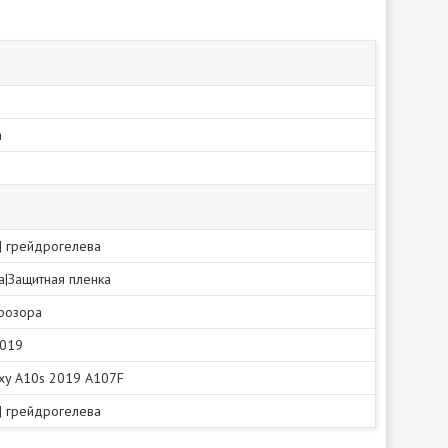
а
 | грейдрогелева
ка|Защитная пленка
прозора
2019
xy A10s 2019 A107F
 | грейдрогелева