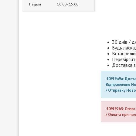
Неділя
10:00
15:00
30 днів / д
Будь ласка,
Встановлюй
Перевіряйт
Доставка з
:f09f9a9a: Дост
Відправлення Н
/ Отправку Нов
:f09f92b3: Оплат
/ Оплата при пол