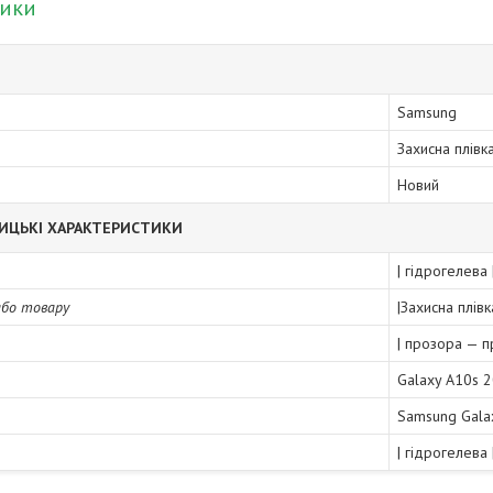
тики
Samsung
Захисна плівк
Новий
ИЦЬКІ ХАРАКТЕРИСТИКИ
| гідрогелева
або товару
|Захисна плів
| прозора — 
Galaxy A10s 
Samsung Gala
| гідрогелева