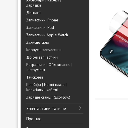
Аксесуари | Кабелі |
Зарядки
Дисплеї
Запчастини iPhone
Запчастини iPad
Запчастини Apple Watch
Захисне скло
Корпусні запчастини
Дрібні запчастини
Витратники | Обладнання |
Інструмент
Тачскріни
Шлейфа | Нижні плати |
Коаксіальні кабелі
Зарядні станції (EcoFlow)
Запчтастини та інше
Про нас