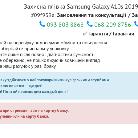
Захисна плівка Samsung Galaxy A10s 2019
:f09f939e:
Замовлення та консультації / За
093 803 8868
068 209 8756
✅ Гарантія / Гарантия:
ней на перевірку згідно умов обміну та повернення
 зберігайте оригінальну упаковку
те лише після повної діагностики сумісності
е обережно, не пошкоджуючи зовнішній вигляд
а наш рахунок у разі браку
авку здійснюємо найпопулярнішими кур’єрськими службами.
овою поштою — щодня!
ой Почтой производим каждый день!
а при отриманні або на картку банку.
учении или на карту банка.