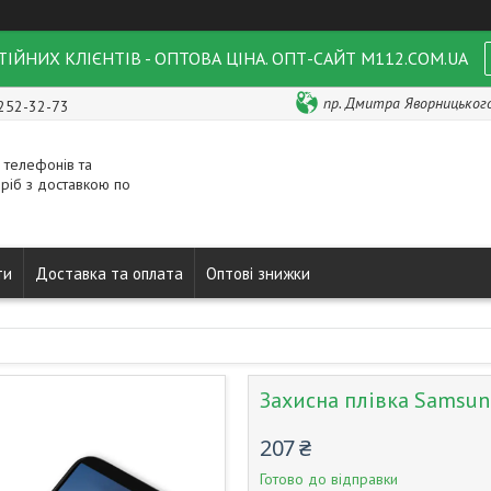
ІЙНИХ КЛІЄНТІВ - ОПТОВА ЦІНА. ОПТ-САЙТ M112.COM.UA
пр. Дмитра Яворницького 
 252-32-73
 телефонів та
ріб з доставкою по
ти
Доставка та оплата
Оптові знижки
Захисна плівка Samsung
207 ₴
Готово до відправки