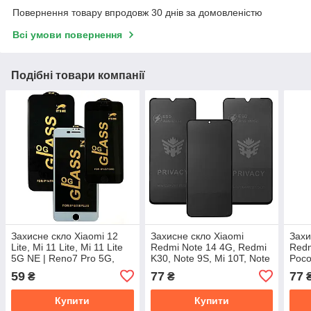
Повернення товару впродовж 30 днів за домовленістю
Всі умови повернення
Подібні товари компанії
Захисне скло Xiaomi 12
Захисне скло Xiaomi
Захи
Lite, Mi 11 Lite, Mi 11 Lite
Redmi Note 14 4G, Redmi
Redm
5G NE | Reno7 Pro 5G,
K30, Note 9S, Mi 10T, Note
Poco
OnePlus 8T 9 9R (OG Full
10 Pro | OnePlus Ace 2V
OneP
59
77
77
₴
₴
Glue)
3V, Nord 3, Nord CE4 Lite |
Nord
Oppo
11 5
Купити
Купити