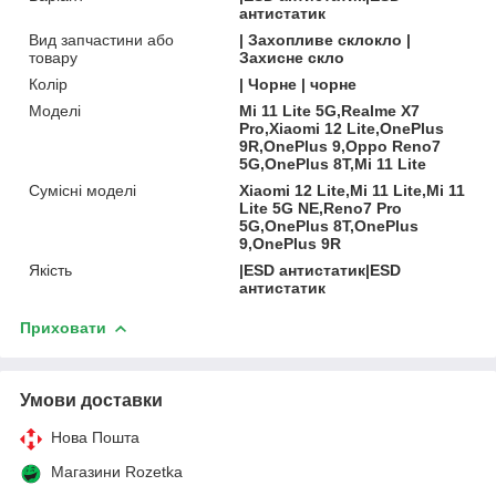
антистатик
Вид запчастини або
| Захопливе склокло |
товару
Захисне скло
Колір
| Чорне | чорне
Моделі
Mi 11 Lite 5G,Realme X7
Pro,Xiaomi 12 Lite,OnePlus
9R,OnePlus 9,Oppo Reno7
5G,OnePlus 8T,Mi 11 Lite
Сумісні моделі
Xiaomi 12 Lite,Mi 11 Lite,Mi 11
Lite 5G NE,Reno7 Pro
5G,OnePlus 8T,OnePlus
9,OnePlus 9R
Якість
|ESD антистатик|ESD
антистатик
Приховати
Умови доставки
Нова Пошта
Магазини Rozetka