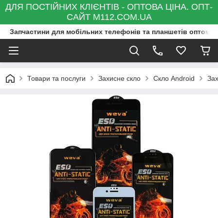
ДЛЯ ПОСТІЙНИХ КЛІЄНТІВ - ОПТОВА ЦІНА. ОПТ-
САЙТ M112.COM.UA
Запчастини для мобільних телефонів та планшетів оптом та
Товари та послуги
Захисне скло
Скло Android
Зах