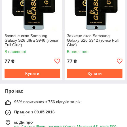
Захисне скло Samsung
Захисне скло Samsung
Galaxy S26 Ultra S948 (тонке
Galaxy S26 S942 (тонке Full
Full Glue)
Glue)
В наявності
В наявності
77
77
₴
₴
Купити
Купити
Про нас
96% позитивних з 756 відгуків за рік
Працює з 09.05.2016
м. Дніпро
пр. Дмитра Яворницького (Карла Маркса) 65, офіс 500,