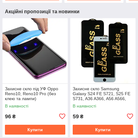
Акційні пропозиції та новинки
Захисне скло під УФ Oppo
Захисне скло Samsung
Reno10, Reno10 Pro (без
Galaxy S24 FE S721, S25 FE
клею та лампи)
S731, A36 A366, A56 A566,
M56 M566 (Full Glue)
В наявності
В наявності
96
59
₴
₴
Купити
Купити