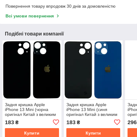
Повернення товару впродовж 30 днів за домовленістю
Всі умови повернення
Подібні товари компанії
Задня кришка Apple
Задня кришка Apple
Задн
iPhone 13 Mini (чорна
iPhone 13 Mini (синя
iPho
оригінал Китай з великим
оригінал Китай з великим
ориг
отвором)
отвором)
отво
183
183
296
₴
₴
Купити
Купити