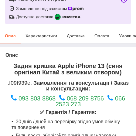
Замовлення під захистом
Доступна доставка
Опис
Характеристики
Доставка
Оплата
Умови п
Опис
Задня кришка Apple iPhone 13 (синя
оригінал Китай з великим отвором)
:f09f939e:
Замовлення та консультації / Заказ
и консультации:
093 803 8868
068 209 8756
066
2523 273
✅ Гарантія / Гарантия:
30 днів / дней на перевірку згідно умов обміну
та повернення
Будь ласка, зберігайте оригінальну упаковку