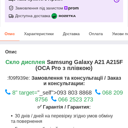
Замовлення під захистом
Доступна доставка
Опис
Характеристики
Доставка
Оплата
Умови п
Опис
Скло дисплея
Samsung Galaxy A21 A215F
(OCA Pro з плівкою)
:f09f939e:
Замовлення та консультації / Заказ
и консультации:
8" target=
"_self">093 803 8868
068 209
8756
066 2523 273
✅ Гарантія / Гарантия:
30 днів / дней на перевірку згідно умов обміну
та повернення