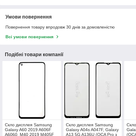
Умови повернення
Повернення товару впродовж 30 днів за домовленістю
Всі умови повернення
Подібні товари компанії
Скло дисплея Samsung
Скло дисплея Samsung
Скл
Galaxy A60 2019 A606F
Galaxy A04s A047F, Galaxy
Gala
A6060, M40 2019 M405F
A13 5G A136U (OCA Pro з
(OCA