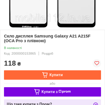
Скло дисплея Samsung Galaxy A21 A215F
(OCA Pro з плівкою)
В наявності
Код: 2000000153865
Роздріб
118
₴
Купити
або
Купити з
Що таке купити з Пром?