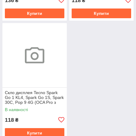
136
118
₴
₴
Купити
Купити
Скло дисплея Tecno Spark
Go 1 KL4, Spark Go 1S, Spark
30C, Pop 9 4G (OCA Pro з
плівкою)
В наявності
118
₴
Купити