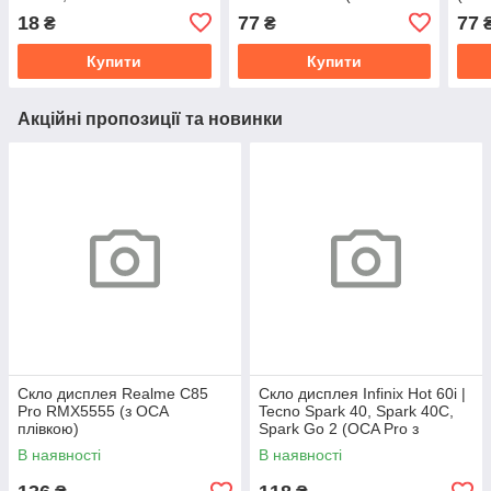
(з OCA плівкою)
плівкою)
18
77
77
₴
₴
Купити
Купити
Акційні пропозиції та новинки
Скло дисплея Realme C85
Скло дисплея Infinix Hot 60i |
Pro RMX5555 (з OCA
Tecno Spark 40, Spark 40C,
плівкою)
Spark Go 2 (OCA Pro з
плівкою)
В наявності
В наявності