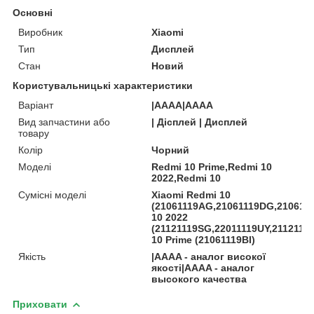
Основні
Виробник
Xiaomi
Тип
Дисплей
Стан
Новий
Користувальницькі характеристики
Варіант
|AAAA|AAAA
Вид запчастини або
| Дісплей | Дисплей
товару
Колір
Чорний
Моделі
Redmi 10 Prime,Redmi 10
2022,Redmi 10
Сумісні моделі
Xiaomi Redmi 10
(21061119AG,21061119DG,210611
10 2022
(21121119SG,22011119UY,2112111
10 Prime (21061119BI)
Якість
|AAAA - аналог високої
якості|AAAA - аналог
высокого качества
Приховати