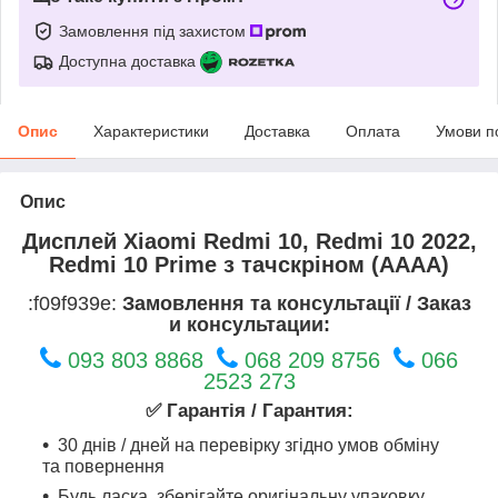
Замовлення під захистом
Доступна доставка
Опис
Характеристики
Доставка
Оплата
Умови п
Опис
Дисплей Xiaomi Redmi 10, Redmi 10 2022,
Redmi 10 Prime з тачскріном (AAAA)
:f09f939e:
Замовлення та консультації / Заказ
и консультации:
093 803 8868
068 209 8756
066
2523 273
✅ Гарантія / Гарантия:
30 днів / дней на перевірку згідно умов обміну
та повернення
Будь ласка, зберігайте оригінальну упаковку