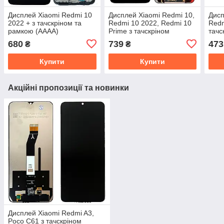
Дисплей Xiaomi Redmi 10
Дисплей Xiaomi Redmi 10,
Дисп
2022 + з тачскріном та
Redmi 10 2022, Redmi 10
Redm
рамкою (AAAA)
Prime з тачскріном
тачс
(оригінал Китай)
680
739
473
₴
₴
Купити
Купити
Акційні пропозиції та новинки
Дисплей Xiaomi Redmi A3,
Poco C61 з тачскріном