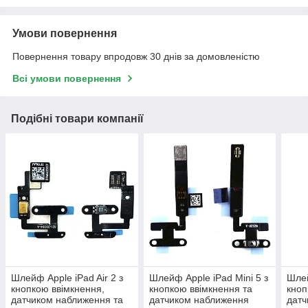
Умови повернення
Повернення товару впродовж 30 днів за домовленістю
Всі умови повернення
Подібні товари компанії
Шлейф Apple iPad Air 2 з
Шлейф Apple iPad Mini 5 з
Шлей
кнопкою ввімкнення,
кнопкою ввімкнення та
кноп
датчиком наближення та
датчиком наближення
датч