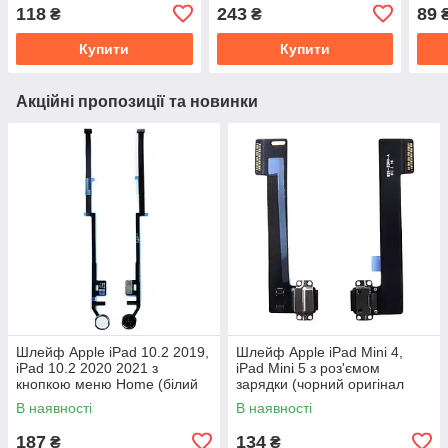
мікрофоном (оригінал
(оригінал Китай)
мік
118
243
89
₴
₴
Китай)
Купити
Купити
Акційні пропозиції та новинки
Шлейф Apple iPad 10.2 2019,
Шлейф Apple iPad Mini 4,
iPad 10.2 2020 2021 з
iPad Mini 5 з роз'ємом
кнопкою меню Home (білий
зарядки (чорний оригінал
оригінал Китай)
Китай)
В наявності
В наявності
187
134
₴
₴