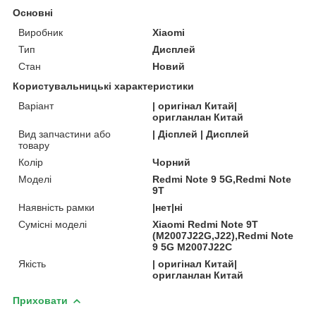
Основні
Виробник
Xiaomi
Тип
Дисплей
Стан
Новий
Користувальницькі характеристики
Варіант
| оригінал Китай|
оригланлан Китай
Вид запчастини або
| Дісплей | Дисплей
товару
Колір
Чорний
Моделі
Redmi Note 9 5G,Redmi Note
9T
Наявність рамки
|нет|ні
Сумісні моделі
Xiaomi Redmi Note 9T
(M2007J22G,J22),Redmi Note
9 5G M2007J22C
Якість
| оригінал Китай|
оригланлан Китай
Приховати