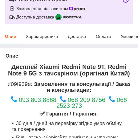
Замовлення під захистом
Доступна доставка
Опис
Характеристики
Доставка
Оплата
Умови п
Опис
Дисплей Xiaomi Redmi Note 9T, Redmi
Note 9 5G з тачскріном (оригінал Китай)
:f09f939e:
Замовлення та консультації / Заказ
и консультации:
093 803 8868
068 209 8756
066
2523 273
✅ Гарантія / Гарантия:
30 днів / дней на перевірку згідно умов обміну
та повернення
Будь ласка, зберігайте оригінальну упаковку