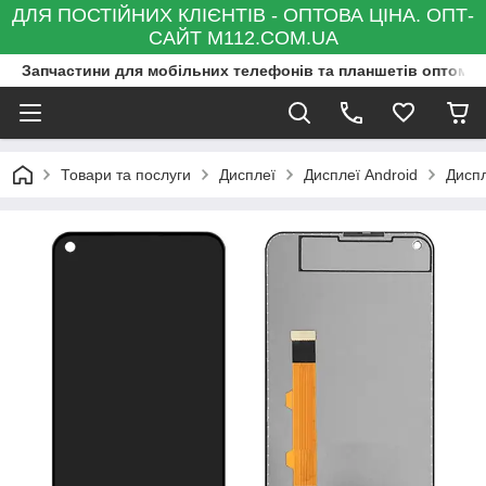
ДЛЯ ПОСТІЙНИХ КЛІЄНТІВ - ОПТОВА ЦІНА. ОПТ-
САЙТ M112.COM.UA
Запчастини для мобільних телефонів та планшетів оптом та
Товари та послуги
Дисплеї
Дисплеї Android
Диспл