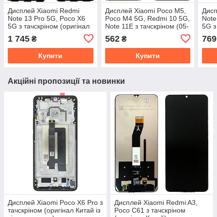
Дисплей Xiaomi Redmi
Дисплей Xiaomi Poco M5,
Дисп
Note 13 Pro 5G, Poco X6
Poco M4 5G, Redmi 10 5G,
Note
5G з тачскріном (оригінал
Note 11E з тачскріном (05-
5G з
Китай)
00 оригінал Китай - уцінка)
Кита
1 745
562
769
₴
₴
Купити
Купити
Акційні пропозиції та новинки
Дисплей Xiaomi Poco X6 Pro з
Дисплей Xiaomi Redmi A3,
тачскріном (оригінал Китай із
Poco C61 з тачскріном