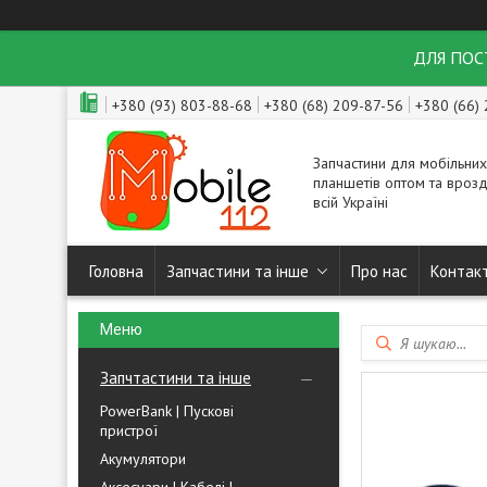
ДЛЯ ПОСТ
+380 (93) 803-88-68
+380 (68) 209-87-56
+380 (66)
Запчастини для мобільних
планшетів оптом та врозд
всій Україні
Головна
Запчастини та інше
Про нас
Контак
Запчтастини та інше
PowerBank | Пускові
пристрої
Акумулятори