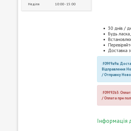
Неділя
10:00
15:00
30 днів / д
Будь ласка,
Встановлюй
Перевіряйт
Доставка з
:f09f9a9a: Дост
Відправлення Н
/ Отправку Нов
:f09f92b3: Оплат
/ Оплата при пол
Інформація 