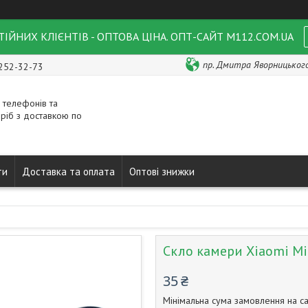
ІЙНИХ КЛІЄНТІВ - ОПТОВА ЦІНА. ОПТ-САЙТ M112.COM.UA
пр. Дмитра Яворницького 
 252-32-73
 телефонів та
ріб з доставкою по
ти
Доставка та оплата
Оптові знижки
Скло камери Xiaomi Mi 
35 ₴
Мінімальна сума замовлення на са