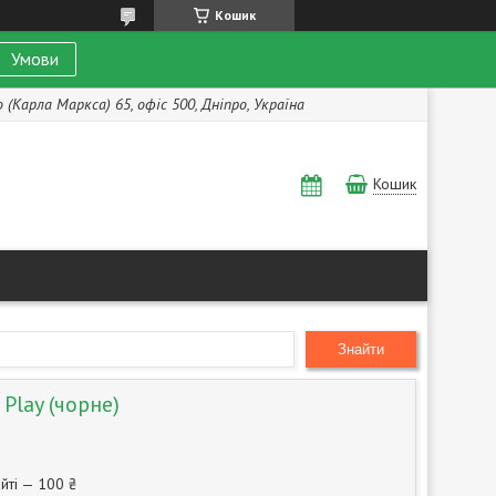
Кошик
Умови
(Карла Маркса) 65, офіс 500, Дніпро, Україна
Кошик
Знайти
Play (чорне)
йті — 100 ₴