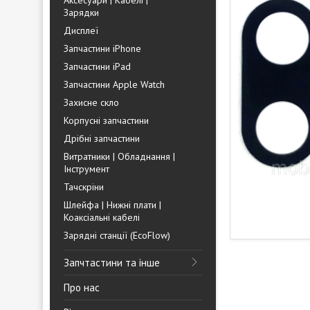
Аксесуари | Кабелі |
Зарядки
Дисплеї
Запчастини iPhone
Запчастини iPad
Запчастини Apple Watch
Захисне скло
Корпусні запчастини
Дрібні запчастини
Витратники | Обладнання |
Інструмент
Тачскріни
Шлейфа | Нижні плати |
Коаксіальні кабелі
Зарядні станції (EcoFlow)
Запчтастини та інше
Про нас