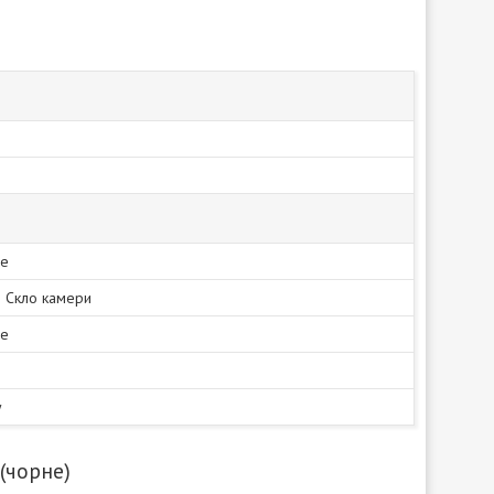
не
| Скло камери
не
y
(чорне)