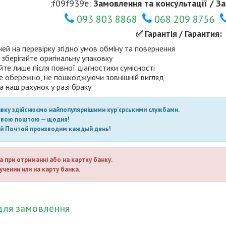
:f09f939e:
Замовлення та консультації / За
093 803 8868
068 209 8756
✅ Гарантія / Гарантия:
ней на перевірку згідно умов обміну та повернення
 зберігайте оригінальну упаковку
те лише після повної діагностики сумісності
е обережно, не пошкоджуючи зовнішній вигляд
а наш рахунок у разі браку
авку здійснюємо найпопулярнішими кур’єрськими службами.
овою поштою — щодня!
ой Почтой производим каждый день!
а при отриманні або на картку банку.
учении или на карту банка.
для замовлення