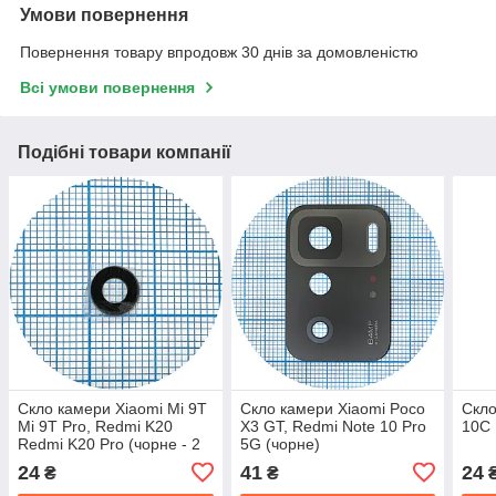
Умови повернення
Повернення товару впродовж 30 днів за домовленістю
Всі умови повернення
Подібні товари компанії
Скло камери Xiaomi Mi 9T
Скло камери Xiaomi Poco
Скло
Mi 9T Pro, Redmi K20
X3 GT, Redmi Note 10 Pro
10C 
Redmi K20 Pro (чорне - 2
5G (чорне)
шт)
24
41
24
₴
₴