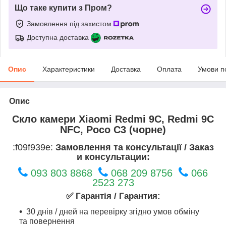
Що таке купити з Пром?
Замовлення під захистом
Доступна доставка
Опис
Характеристики
Доставка
Оплата
Умови п
Опис
Скло камери Xiaomi Redmi 9C, Redmi 9C
NFC, Poco C3 (чорне)
:f09f939e:
Замовлення та консультації / Заказ
и консультации:
093 803 8868
068 209 8756
066
2523 273
✅ Гарантія / Гарантия:
30 днів / дней на перевірку згідно умов обміну
та повернення