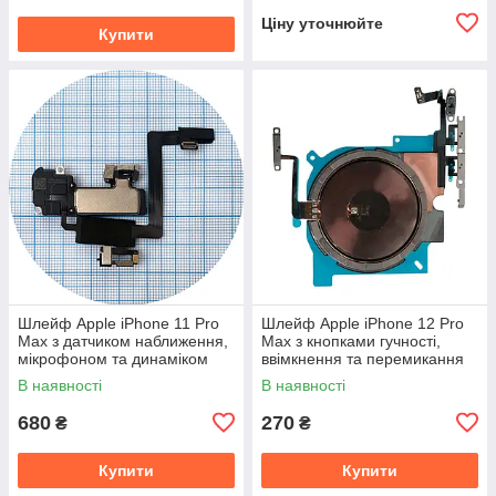
Ціну уточнюйте
Купити
Шлейф Apple iPhone 11 Pro
Шлейф Apple iPhone 12 Pro
Max з датчиком наближення,
Max з кнопками гучності,
мікрофоном та динаміком
ввімкнення та перемикання
(оригінал 100%)
вібро (оригінал Китай)
В наявності
В наявності
680
270
₴
₴
Купити
Купити