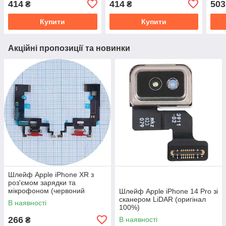
414
414
503
₴
₴
Купити
Купити
Акційні пропозиції та новинки
Шлейф Apple iPhone XR з
роз'ємом зарядки та
мікрофоном (червоний
Шлейф Apple iPhone 14 Pro зі
оригінал Китай)
сканером LiDAR (оригінал
В наявності
100%)
266
В наявності
₴