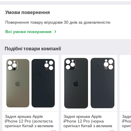
Умови повернення
Повернення товару впродовж 30 днів за домовленістю
Всі умови повернення
Подібні товари компанії
Задня кришка Apple
Задня кришка Apple
Задн
iPhone 12 Pro (золотиста
iPhone 12 Pro (чорна
iPho
оригінал Китай з великим
оригінал Китай з великим
ориг
отвором)
отвором)
отво