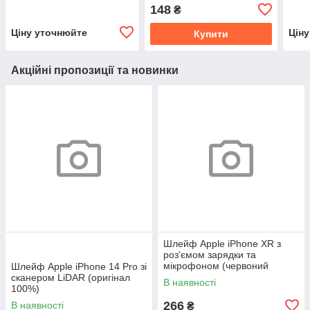
оригінал 100%)
мікрофоном (оригінал
(ори
148
₴
Китай)
Ціну уточнюйте
Цін
Купити
Акційні пропозиції та новинки
Шлейф Apple iPhone XR з
роз'ємом зарядки та
мікрофоном (червоний
Шлейф Apple iPhone 14 Pro зі
оригінал Китай)
сканером LiDAR (оригінал
В наявності
100%)
266
В наявності
₴