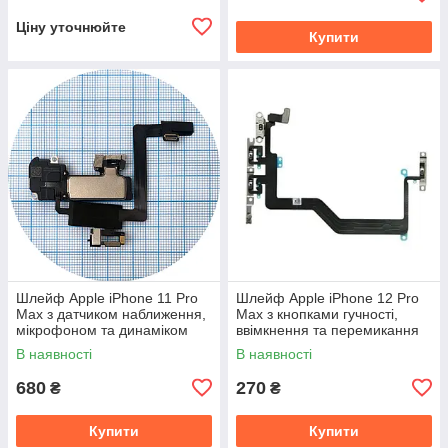
Ціну уточнюйте
Купити
Шлейф Apple iPhone 11 Pro
Шлейф Apple iPhone 12 Pro
Max з датчиком наближення,
Max з кнопками гучності,
мікрофоном та динаміком
ввімкнення та перемикання
(оригінал 100%)
вібро (оригінал Китай)
В наявності
В наявності
680
270
₴
₴
Купити
Купити