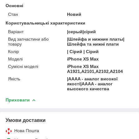
Основні
Стан
Новий
Користувальницькі характеристики
Варіант
|серый|сірий
Вид запчастини або
|Шлейфа и нижние платы|
товару
Шлейфа та нижні плати
Колір
| Сірий | Сірий
Моделі
iPhone XS Max
Сумісні моделі
iPhone XS Max
A1921,A2101,A2102,A2104
Якість
|AAAA - аналог високої
якості|AAAA - аналог
высокого качества
Приховати
Умови доставки
Нова Пошта