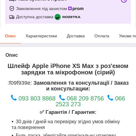
Замовлення під захистом
Доступна доставка
Опис
Характеристики
Доставка
Оплата
Умови п
Опис
Шлейф Apple iPhone XS Max з роз'ємом
зарядки та мікрофоном (сірий)
:f09f939e:
Замовлення та консультації / Заказ
и консультации:
093 803 8868
068 209 8756
066
2523 273
✅ Гарантія / Гарантия:
30 днів / дней на перевірку згідно умов обміну
та повернення
Будь ласка, зберігайте оригінальну упаковку