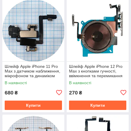
Шлейф Apple iPhone 11 Pro
Шлейф Apple iPhone 12 Pro
Max з датчиком наближення,
Max з кнопками гучності,
мікрофоном та динаміком
ввімкнення та перемикання
(оригінал 100%)
вібро (оригінал Китай)
В наявності
В наявності
680
270
₴
₴
Купити
Купити