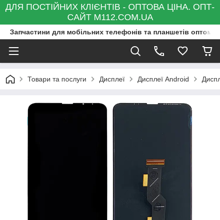
ДЛЯ ПОСТІЙНИХ КЛІЄНТІВ - ОПТОВА ЦІНА. ОПТ-
САЙТ M112.COM.UA
Запчастини для мобільних телефонів та планшетів оптом та
Товари та послуги
Дисплеї
Дисплеї Android
Диспл