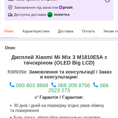
Замовлення під захистом
Доступна доставка
Опис
Характеристики
Доставка
Оплата
Умови п
Опис
Дисплей Xiaomi Mi Mix 3 M1810E5A з
тачскріном (OLED Big LCD)
:f09f939e:
Замовлення та консультації / Заказ
и консультации:
093 803 8868
068 209 8756
066
2523 273
✅ Гарантія / Гарантия:
30 днів / дней на перевірку згідно умов обміну
та повернення
Будь ласка, зберігайте оригінальну упаковку