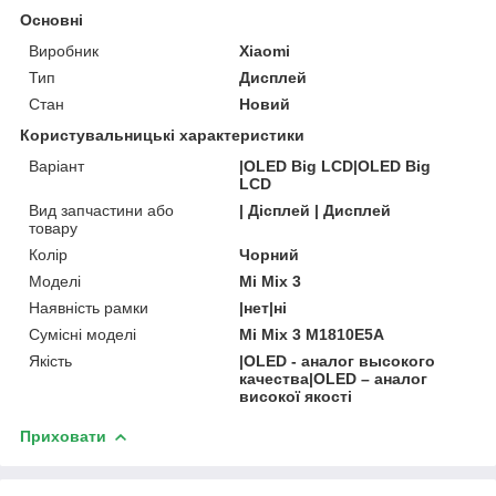
Основні
Виробник
Xiaomi
Тип
Дисплей
Стан
Новий
Користувальницькі характеристики
Варіант
|OLED Big LCD|OLED Big
LCD
Вид запчастини або
| Дісплей | Дисплей
товару
Колір
Чорний
Моделі
Mi Mix 3
Наявність рамки
|нет|ні
Сумісні моделі
Mi Mix 3 M1810E5A
Якість
|OLED - аналог высокого
качества|OLED – аналог
високої якості
Приховати