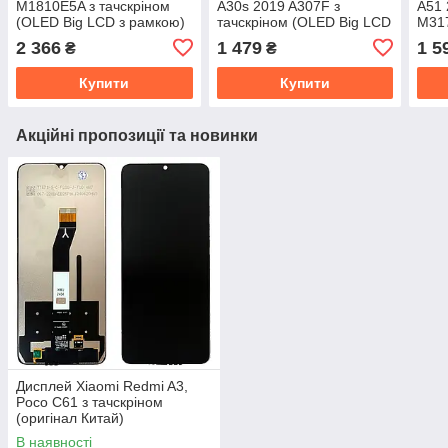
M1810E5A з тачскріном
A30s 2019 A307F з
A51 
(OLED Big LCD з рамкою)
тачскріном (OLED Big LCD
M317
з рамкою)
(OLE
2 366
1 479
1 5
₴
₴
Купити
Купити
Акційні пропозиції та новинки
Дисплей Xiaomi Redmi A3,
Poco C61 з тачскріном
(оригінал Китай)
В наявності