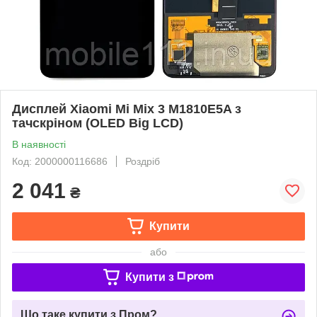
Дисплей Xiaomi Mi Mix 3 M1810E5A з
тачскріном (OLED Big LCD)
В наявності
Код: 2000000116686
Роздріб
2 041
₴
Купити
або
Купити з
Що таке купити з Пром?