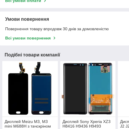
Всі умови оплати
Умови повернення
Повернення товару впродовж 30 днів за домовленістю
Всі умови повернення
Подібні товари компанії
Дисплей Meizu M3, M3
Дисплей Sony Xperia XZ3
Дисп
mini M688H з тачскріном
H8416 H9436 H9493
J2 J