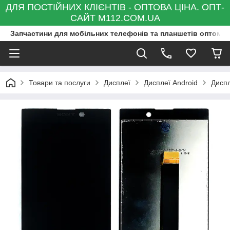
ДЛЯ ПОСТІЙНИХ КЛІЄНТІВ - ОПТОВА ЦІНА. ОПТ-
САЙТ M112.COM.UA
Запчастини для мобільних телефонів та планшетів оптом та
Товари та послуги
Дисплеї
Дисплеї Android
Диспл