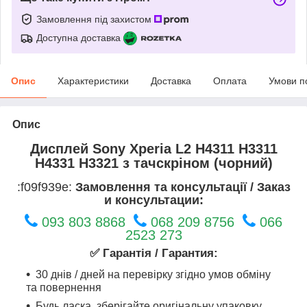
Замовлення під захистом
Доступна доставка
Опис
Характеристики
Доставка
Оплата
Умови п
Опис
Дисплей Sony Xperia L2 H4311 H3311
H4331 H3321 з тачскріном (чорний)
:f09f939e:
Замовлення та консультації / Заказ
и консультации:
093 803 8868
068 209 8756
066
2523 273
✅ Гарантія / Гарантия:
30 днів / дней на перевірку згідно умов обміну
та повернення
Будь ласка, зберігайте оригінальну упаковку