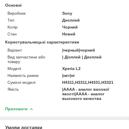
Основні
Виробник
Sony
Тип
Дисплей
Колір
Чорний
Стан
Новий
Користувальницькі характеристики
Варіант
|черный|чорний
Вид запчастини або
| Дісплей | Дисплей
товару
Моделі
Xperia L2
Наявність рамки
|нет|ні
Сумісні моделі
H4311,H3311,H4331,H3321
Якість
|AAAA - аналог високої
якості|AAAA - аналог
высокого качества
Приховати
Умови доставки