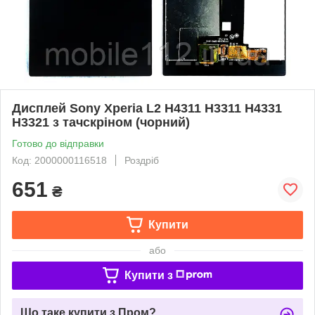
Дисплей Sony Xperia L2 H4311 H3311 H4331
H3321 з тачскріном (чорний)
Готово до відправки
Код: 2000000116518
Роздріб
651
₴
Купити
або
Купити з
Що таке купити з Пром?