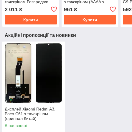
тачскріном Розпродаж
з тачскріном (AAAA з
G9 P
(оригінал Китай)
рамкою)
тачс
2 011
961
592
₴
₴
Купити
Купити
Акційні пропозиції та новинки
Дисплей Xiaomi Redmi A3,
Poco C61 з тачскріном
(оригінал Китай)
В наявності