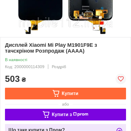
Дисплей Xiaomi Mi Play M1901F9E з
тачскріном Розпродаж (AAAA)
В наявності
Код: 2000000114309
Роздріб
503
₴
Купити
або
Купити з
Що таке купити з Пром?