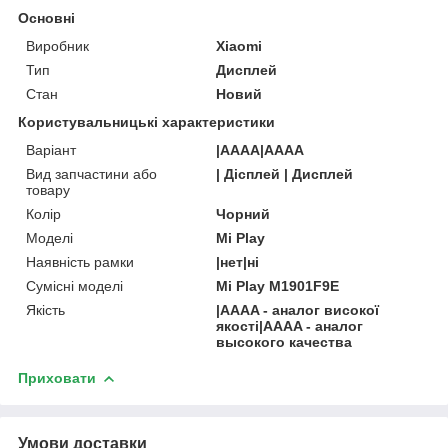
Основні
Виробник
Xiaomi
Тип
Дисплей
Стан
Новий
Користувальницькі характеристики
Варіант
|AAAA|AAAA
Вид запчастини або
| Дісплей | Дисплей
товару
Колір
Чорний
Моделі
Mi Play
Наявність рамки
|нет|ні
Сумісні моделі
Mi Play M1901F9E
Якість
|AAAA - аналог високої
якості|AAAA - аналог
высокого качества
Приховати
Умови доставки