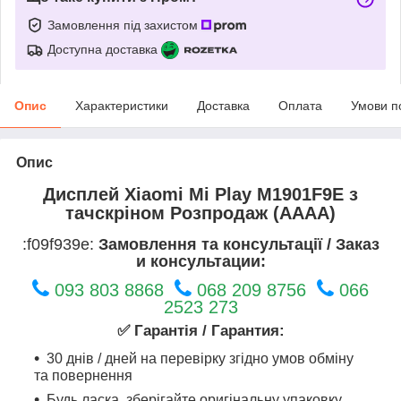
Замовлення під захистом
Доступна доставка
Опис
Характеристики
Доставка
Оплата
Умови п
Опис
Дисплей Xiaomi Mi Play M1901F9E з
тачскріном Розпродаж (AAAA)
:f09f939e:
Замовлення та консультації / Заказ
и консультации:
093 803 8868
068 209 8756
066
2523 273
✅ Гарантія / Гарантия:
30 днів / дней на перевірку згідно умов обміну
та повернення
Будь ласка, зберігайте оригінальну упаковку