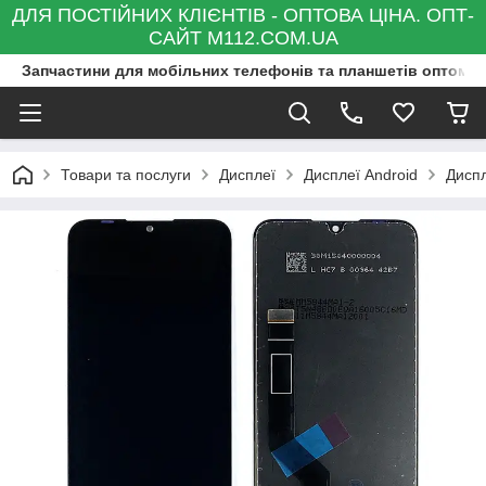
ДЛЯ ПОСТІЙНИХ КЛІЄНТІВ - ОПТОВА ЦІНА. ОПТ-
САЙТ M112.COM.UA
Запчастини для мобільних телефонів та планшетів оптом та
Товари та послуги
Дисплеї
Дисплеї Android
Диспл