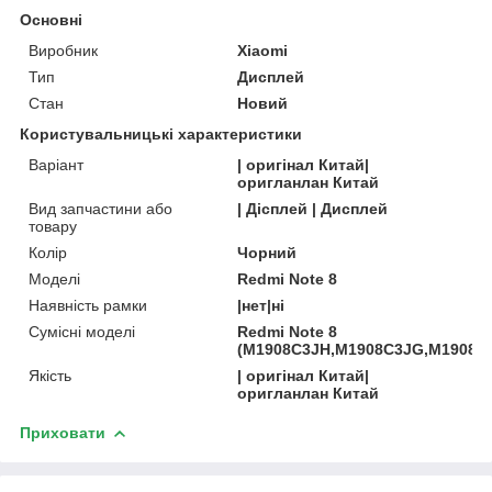
Основні
Виробник
Xiaomi
Тип
Дисплей
Стан
Новий
Користувальницькі характеристики
Варіант
| оригінал Китай|
оригланлан Китай
Вид запчастини або
| Дісплей | Дисплей
товару
Колір
Чорний
Моделі
Redmi Note 8
Наявність рамки
|нет|ні
Сумісні моделі
Redmi Note 8
(M1908C3JH,M1908C3JG,M1908C3
Якість
| оригінал Китай|
оригланлан Китай
Приховати