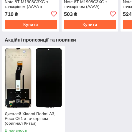
Note 8T M1908C3XG з
Note 8T M1908C3XG з
Note
тачскріном (AAAA в
тачскріном (AAAA)
тачс
сріблястій рамці)
710
503
524
₴
₴
Купити
Купити
Акційні пропозиції та новинки
Дисплей Xiaomi Redmi A3,
Poco C61 з тачскріном
(оригінал Китай)
В наявності