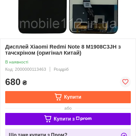
Дисплей Xiaomi Redmi Note 8 M1908C3JH з
тачскріном (оригінал Китай)
В наявності
Код: 2000000113463
Роздріб
680
₴
Купити
або
Купити з
Що таке купити з Пром?