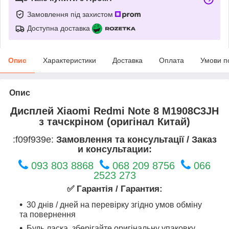
Замовлення під захистом
Доступна доставка
Опис
Характеристики
Доставка
Оплата
Умови п
Опис
Дисплей Xiaomi Redmi Note 8 M1908C3JH
з тачскріном (оригінал Китай)
:f09f939e:
Замовлення та консультації / Заказ
и консультации:
093 803 8868
068 209 8756
066
2523 273
✅ Гарантія / Гарантия:
30 днів / дней на перевірку згідно умов обміну
та повернення
Будь ласка, зберігайте оригінальну упаковку