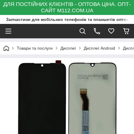
ДЛЯ ПОСТІЙНИХ КЛІЄНТІВ - ОПТОВА ЦІНА. ОПТ-
САЙТ M112.COM.UA
Запчастини для мобільних телефонів та планшетів оптом та
Товари та послуги
Дисплеї
Дисплеї Android
Диспл