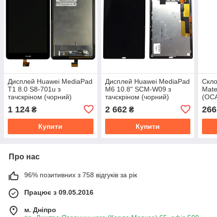
Дисплей Huawei MediaPad
Дисплей Huawei MediaPad
Скло
T1 8.0 S8-701u з
M6 10.8" SCM-W09 з
Mat
тачскріном (чорний)
тачскріном (чорний)
(OCA
1 124
2 662
266
₴
₴
Купити
Купити
Про нас
96% позитивних з 758 відгуків за рік
Працює з 09.05.2016
м. Дніпро