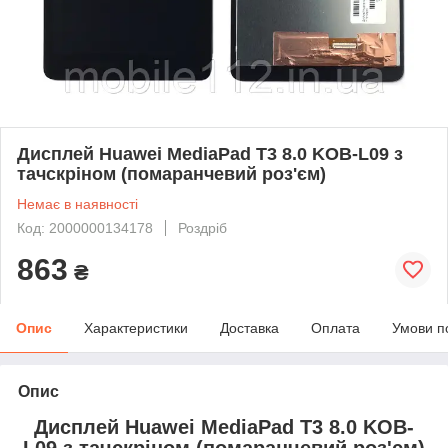
Дисплей Huawei MediaPad T3 8.0 KOB-L09 з
тачскріном (помаранчевий роз'єм)
Немає в наявності
Код: 2000000134178
Роздріб
863
₴
Опис
Характеристики
Доставка
Оплата
Умови п
Опис
Дисплей Huawei MediaPad T3 8.0 KOB-
L09 з тачскріном (помаранчевий роз'єм)