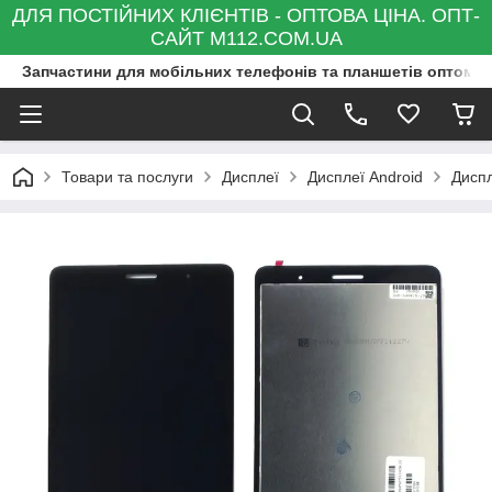
ДЛЯ ПОСТІЙНИХ КЛІЄНТІВ - ОПТОВА ЦІНА. ОПТ-
САЙТ M112.COM.UA
Запчастини для мобільних телефонів та планшетів оптом та
Товари та послуги
Дисплеї
Дисплеї Android
Диспл