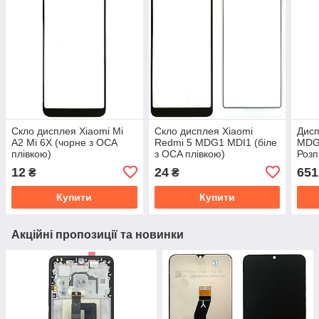
Скло дисплея Xiaomi Mi
Скло дисплея Xiaomi
Дисп
A2 Mi 6X (чорне з OCA
Redmi 5 MDG1 MDI1 (біле
MDG1
плівкою)
з OCA плівкою)
Розп
Кита
12
24
651
₴
₴
Купити
Купити
Акційні пропозиції та новинки