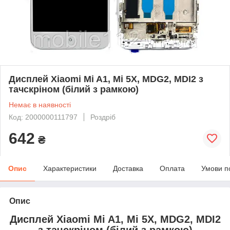
Дисплей Xiaomi Mi A1, Mi 5X, MDG2, MDI2 з
тачскріном (білий з рамкою)
Немає в наявності
Код: 2000000111797
Роздріб
642
₴
Опис
Характеристики
Доставка
Оплата
Умови п
Опис
Дисплей Xiaomi Mi A1, Mi 5X, MDG2, MDI2
з тачскріном (білий з рамкою)