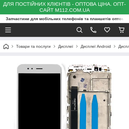
ДЛЯ ПОСТІЙНИХ КЛІЄНТІВ - ОПТОВА ЦІНА. ОПТ-
САЙТ M112.COM.UA
Запчастини для мобільних телефонів та планшетів оптом та
Товари та послуги
Дисплеї
Дисплеї Android
Диспл