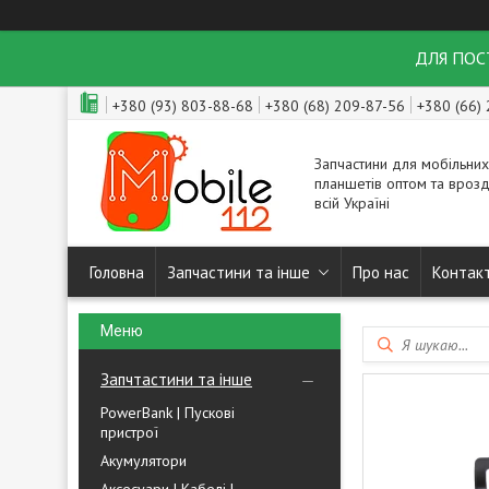
ДЛЯ ПОСТ
+380 (93) 803-88-68
+380 (68) 209-87-56
+380 (66)
Запчастини для мобільних
планшетів оптом та врозд
всій Україні
Головна
Запчастини та інше
Про нас
Контак
Запчтастини та інше
PowerBank | Пускові
пристрої
Акумулятори