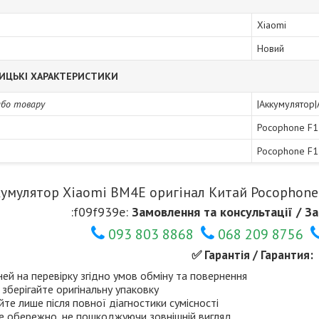
Xiaomi
Новий
ИЦЬКІ ХАРАКТЕРИСТИКИ
або товару
|Аккумулятор
Pocophone F1
Pocophone F
умулятор Xiaomi BM4E оригінал Китай Pocophon
:f09f939e:
Замовлення та консультації / За
093 803 8868
068 209 8756
✅ Гарантія / Гарантия:
ней на перевірку згідно умов обміну та повернення
 зберігайте оригінальну упаковку
те лише після повної діагностики сумісності
е обережно, не пошкоджуючи зовнішній вигляд