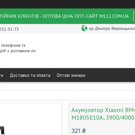
ІЙНИХ КЛІЄНТІВ - ОПТОВА ЦІНА. ОПТ-САЙТ M112.COM.UA
пр. Дмитра Яворницького 
 252-32-73
 телефонів та
ріб з доставкою по
ти
Доставка та оплата
Оптові знижки
Акумулятор Xiaomi BM4
M1805E10A, 3900/400
321 ₴