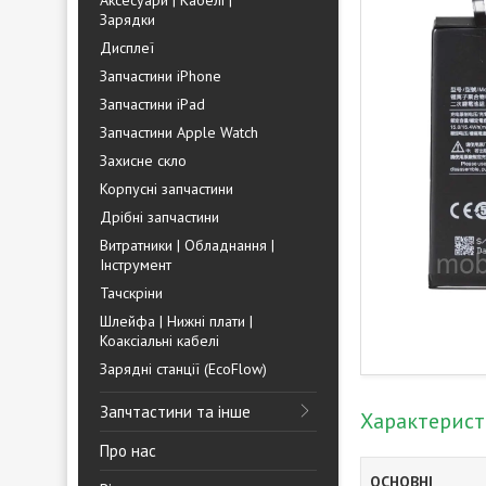
Аксесуари | Кабелі |
Зарядки
Дисплеї
Запчастини iPhone
Запчастини iPad
Запчастини Apple Watch
Захисне скло
Корпусні запчастини
Дрібні запчастини
Витратники | Обладнання |
Інструмент
Тачскріни
Шлейфа | Нижні плати |
Коаксіальні кабелі
Зарядні станції (EcoFlow)
Запчтастини та інше
Характерис
Про нас
ОСНОВНІ