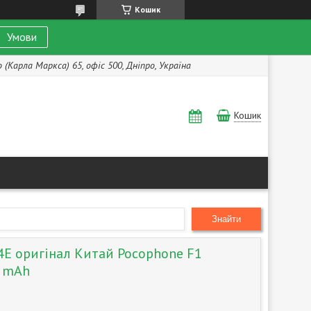
Кошик
Умови
(Карла Маркса) 65, офіс 500, Дніпро, Україна
Кошик
Знайти
E оригінал Китай Pocophone F1
0 mAh