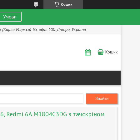
Кошик
Умови
(Карла Маркса) 65, офіс 500, Дніпро, Україна
Кошик
Знайти
6, Redmi 6A M1804C3DG з тачскріном