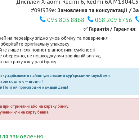
Дисплей Xiaomi Redmi 6, Redmi 6A M1804C3D
:f09f939e:
Замовлення та консультації / За
093 803 8868
068 209 8756
✅ Гарантія / Гарантия:
ней на перевірку згідно умов обміну та повернення
 зберігайте оригінальну упаковку
те лише після повної діагностики сумісності
е обережно, не пошкоджуючи зовнішній вигляд
а наш рахунок у разі браку
авку здійснюємо найпопулярнішими кур’єрськими службами.
овою поштою — щодня!
ой Почтой производим каждый день!
а при отриманні або на картку банку.
учении или на карту банка.
для замовлення