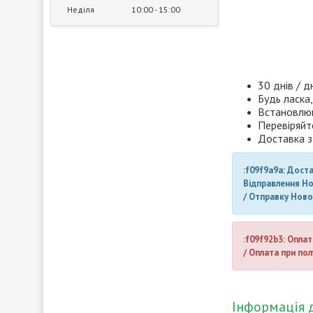
Неділя
10:00
15:00
30 днів / д
Будь ласка,
Встановлюй
Перевіряйт
Доставка з
:f09f9a9a: Дост
Відправлення Н
/ Отправку Нов
:f09f92b3: Оплат
/ Оплата при пол
Інформація 