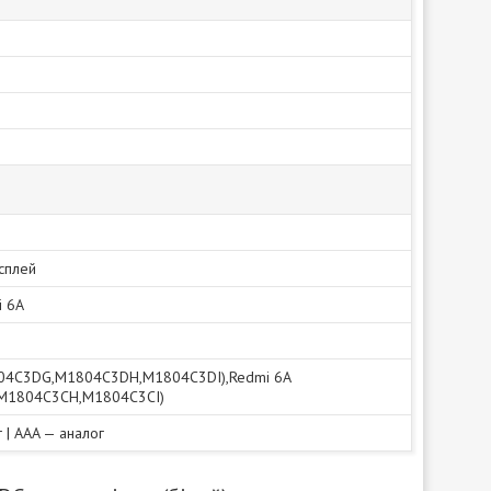
исплей
i 6A
804C3DG,M1804C3DH,M1804C3DI),Redmi 6A
M1804C3CH,M1804C3CI)
г | AAA — аналог