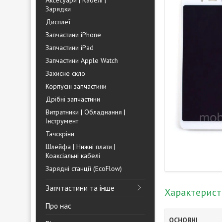
Аксесуари | Кабелі |
Зарядки
Дисплеї
Запчастини iPhone
Запчастини iPad
Запчастини Apple Watch
Захисне скло
Корпусні запчастини
Дрібні запчастини
Витратники | Обладнання |
Інструмент
Тачскріни
Шлейфа | Нижні плати |
Коаксіальні кабелі
Зарядні станції (EcoFlow)
Запчтастини та інше
Характерис
Про нас
ОСНОВНІ