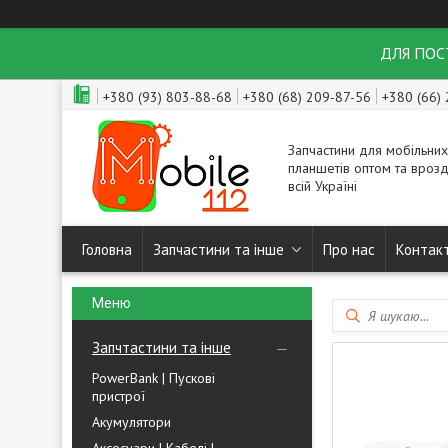
ДЛЯ ПОСТ
+380 (93) 803-88-68
+380 (68) 209-87-56
+380 (66)
Запчастини для мобільних
планшетів оптом та врозд
всій Україні
Головна
Запчастини та інше
Про нас
Контак
Запчтастини та інше
PowerBank | Пускові
пристрої
Акумулятори