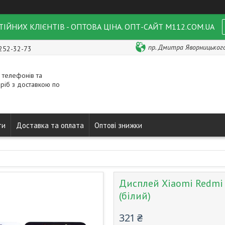
ІЙНИХ КЛІЄНТІВ - ОПТОВА ЦІНА. ОПТ-САЙТ M112.COM.UA
пр. Дмитра Яворницького 
 252-32-73
 телефонів та
ріб з доставкою по
ти
Доставка та оплата
Оптові знижки
Дисплей Xiaomi Redmi 
(білий)
321 ₴