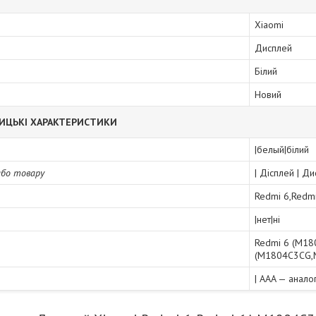
Xiaomi
Дисплей
Білий
Новий
ИЦЬКІ ХАРАКТЕРИСТИКИ
|белый|білий
або товару
| Дісплей | Д
Redmi 6,Redm
|нет|ні
Redmi 6 (M1
(M1804C3CG,
| AAA — анало