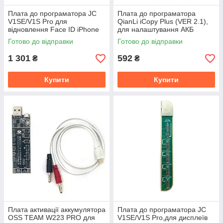
Плата до програматора JC
Плата до програматора
V1SE/V1S Pro для
QianLi iCopy Plus (VER 2.1),
відновлення Face ID iPhone
для налаштування АКБ
X-14 Pro Max (No External
iPhone 6 Plus-14 Pro Max
Готово до відправки
Готово до відправки
Power)
1 301
592
₴
₴
Купити
Купити
Плата активації аккумулятора
Плата до програматора JC
OSS TEAM W223 PRO для
V1SE/V1S Pro,для дисплеїв