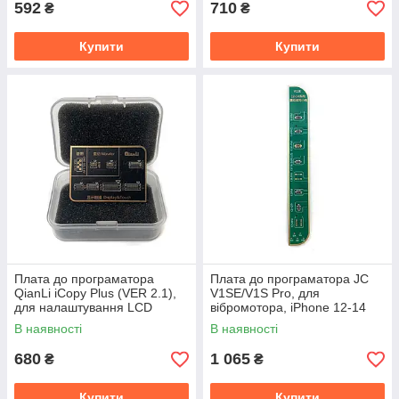
592
710
₴
₴
Купити
Купити
Плата до програматора
Плата до програматора JC
QianLi iCopy Plus (VER 2.1),
V1SE/V1S Pro, для
для налаштування LCD
вібромотора, iPhone 12-14
iPhone 7- XS Max
Pro Max
В наявності
В наявності
680
1 065
₴
₴
Купити
Купити