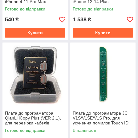
iPhone 4-11 Pro Max
iPhone 12-14 Plus
Готово до відправки
Готово до відправки
540
1 538
₴
₴
Купити
Купити
Плата до програматора
Плата до програматора JC
QianLi iCopy Plus (VER 2.1),
V1S/V1SE/V1S Pro, для
для перевірки кабелів
усунення помилок Touch ID
Lightning
iPhone 5s - 8 Plus
Готово до відправки
В наявності