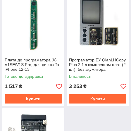
Плата до програматора JC
Програматор БУ QianLi iCopy
V1SE/V1S Pro, для дисплеїв
Plus 2.1 з комплектом плат (2
iPhone 12-13
шт), без акумятора
Готово до відправки
В наявності
1 517
3 253
₴
₴
Купити
Купити