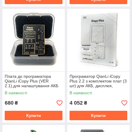
Плата до програматора
Програматор QianLi iCopy
QianLi iCopy Plus (VER
Plus 2.2 з комплектом плат (3
2.1),для налаштування АКБ
шт) для АКБ, дисплея,
iPhone 5-XS Max
Lightning
В наявності
В наявності
680
4 052
₴
₴
Купити
Купити