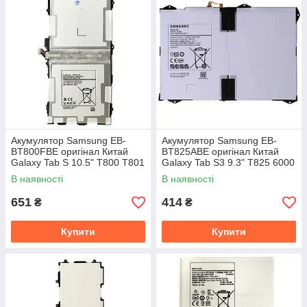
Акумулятор Samsung EB-
Акумулятор Samsung EB-
BT800FBE оригінал Китай
BT825ABE оригінал Китай
Galaxy Tab S 10.5" T800 T801
Galaxy Tab S3 9.3" T825 6000
T805 T807 7900 mAh
mAh
В наявності
В наявності
651
414
₴
₴
Купити
Купити