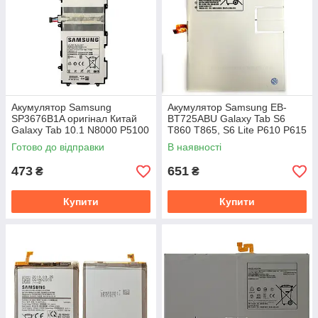
Акумулятор Samsung
Акумулятор Samsung EB-
SP3676B1A оригінал Китай
BT725ABU Galaxy Tab S6
Galaxy Tab 10.1 N8000 P5100
T860 T865, S6 Lite P610 P615
P5110 P7500 P7510 7000
(оригінал Китай 7040 mAh)
Готово до відправки
В наявності
mAh Розпродаж
473
651
₴
₴
Купити
Купити