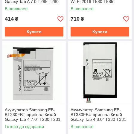
Galaxy Tab A 7.0 T285 T280
Wi-Fi 2016 T580 T585
4000 mAh
оригінал Китай 7300 mAh
В наявності
В наявності
414
710
₴
₴
Купити
Купити
Акумулятор Samsung EB-
Акумулятор Samsung EB-
BT230FBT оригінал Китай
BT330FBU оригінал Китай
Galaxy Tab 4 7.0" T230 T231
Galaxy Tab 4 8.0" T330 T331
T235 4000mAh
T335 T338 4450mAh
Готово до відправки
В наявності
Розпродаж