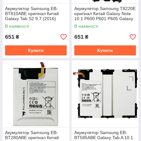
Акумулятор Samsung EB-
Акумулятор Samsung T8220E
BT810ABE оригінал Китай
оригінал Китай Galaxy Note
Galaxy Tab S2 9.7 (2016)
10.1 P600 P601 P605 Galaxy
T810 T815 T817 T818 T819
Tab Pro T520
В наявності
В наявності
5800 mAh
651
651
₴
₴
Купити
Купити
Акумулятор Samsung EB-
Акумулятор Samsung EB-
BT280ABE оригінал Китай
BT585ABE Galaxy Tab A 10.1