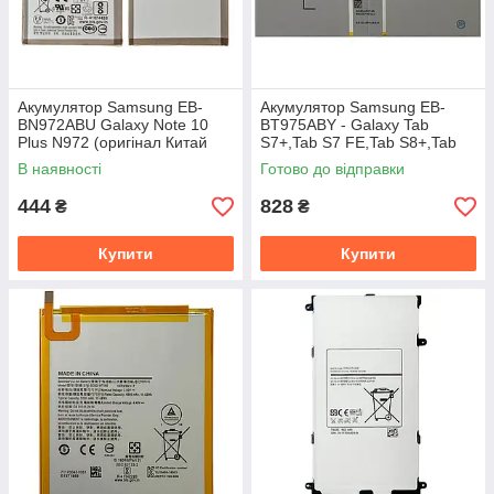
Акумулятор Samsung EB-
Акумулятор Samsung EB-
BN972ABU Galaxy Note 10
BT975ABY - Galaxy Tab
Plus N972 (оригінал Китай
S7+,Tab S7 FE,Tab S8+,Tab
4300 mAh)
S8 Ultra (оригінал Китай
В наявності
Готово до відправки
10090 mAh)
444
828
₴
₴
Купити
Купити