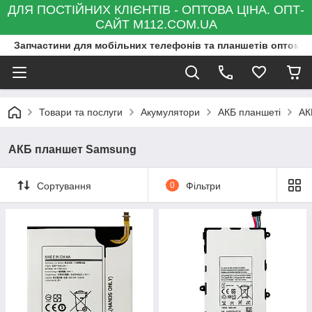
ДЛЯ ПОСТІЙНИХ КЛІЄНТІВ - ОПТОВА ЦІНА. ОПТ-
САЙТ M112.COM.UA
Запчастини для мобільних телефонів та планшетів оптом та
Товари та послуги
Акумулятори
АКБ планшеті
АК
АКБ планшет Samsung
Сортування
0
Фільтри