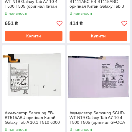
WT-N19 Galaxy Tab A7 10.4
BT111ABC EB-BT115ABC
T500 T505 (оригінал Китай
оригінал Китай Galaxy Tab 3
7040 mAh)
Lite 7.0" T110 T111 T115 T116
В наявності
В наявності
3600 mAh
651
414
₴
₴
Купити
Купити
Акумулятор Samsung EB-
Акумулятор Samsung SCUD-
BT515ABU оригінал Китай
WT-N19 Galaxy Tab A7 10.4
Galaxy Tab A 10.1 T510 6000
T500 T505 (оригінал G+OCA
mAh
Pro 7040 mAh)
В наявності
В наявності