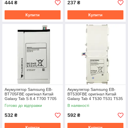
444
237
₴
₴
Купити
Купити
Акумулятор Samsung EB-
Акумулятор Samsung EB-
BT705FBE оригінал Китай
BT530FBE оригінал Китай
Galaxy Tab S 8.4 T700 T705
Galaxy Tab 4 T530 T531 T535
4900 mAh
6800mAh
Готово до відправки
В наявності
532
592
₴
₴
Купити
Купити