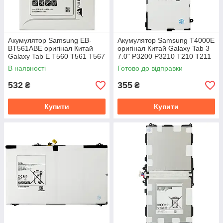
Акумулятор Samsung EB-
Акумулятор Samsung T4000E
BT561ABE оригінал Китай
оригінал Китай Galaxy Tab 3
Galaxy Tab E T560 T561 T567
7.0" P3200 P3210 T210 T211
5000 mAh
T2100 T2110 4000mAh
В наявності
Готово до відправки
532
355
₴
₴
Купити
Купити