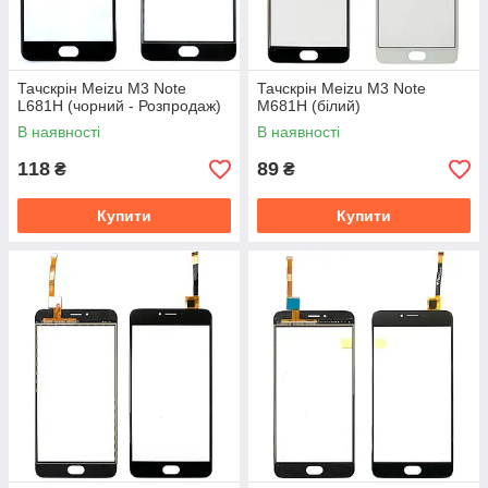
Тачскрін Meizu M3 Note
Тачскрін Meizu M3 Note
L681H (чорний - Розпродаж)
M681H (білий)
В наявності
В наявності
118
89
₴
₴
Купити
Купити