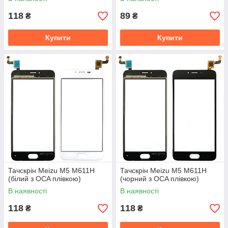
118
89
₴
₴
Купити
Купити
Тачскрін Meizu M5 M611H
Тачскрін Meizu M5 M611H
(білий з OCA плівкою)
(чорний з OCA плівкою)
В наявності
В наявності
118
118
₴
₴