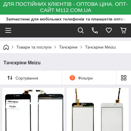
ДЛЯ ПОСТІЙНИХ КЛІЄНТІВ - ОПТОВА ЦІНА. ОПТ-
САЙТ M112.COM.UA
Запчастини для мобільних телефонів та планшетів оптом та
Товари та послуги
Тачскріни
Тачскріни Meizu
Тачскріни Meizu
Сортування
0
Фільтри