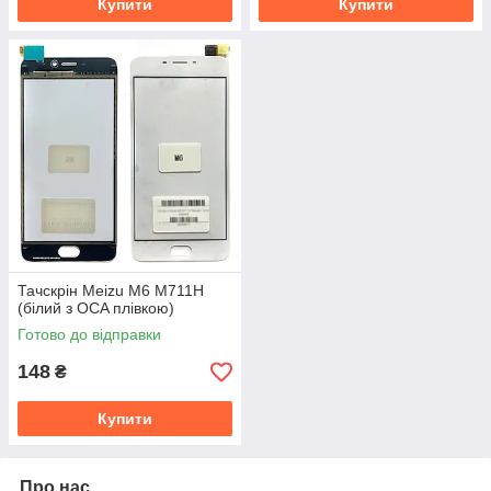
Купити
Купити
Тачскрін Meizu M6 M711H
(білий з OCA плівкою)
Готово до відправки
148
₴
Купити
Про нас