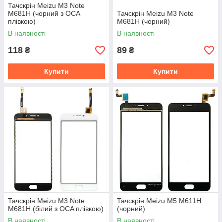
Тачскрін Meizu M3 Note
M681H (чорний з OCA
Тачскрін Meizu M3 Note
плівкою)
M681H (чорний)
В наявності
В наявності
118
89
₴
₴
Купити
Купити
Тачскрін Meizu M3 Note
Тачскрін Meizu M5 M611H
M681H (білий з OCA плівкою)
(чорний)
В наявності
В наявності