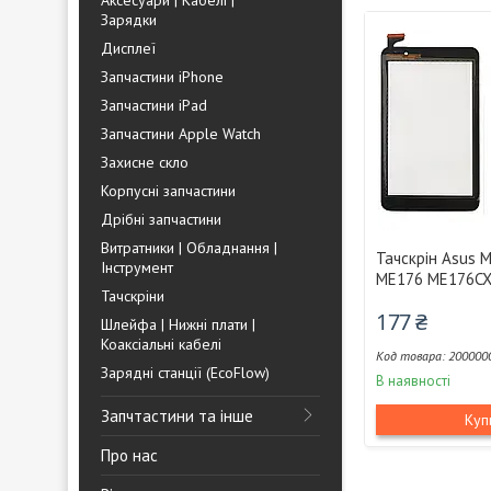
Аксесуари | Кабелі |
Зарядки
Дисплеї
Запчастини iPhone
Запчастини iPad
Запчастини Apple Watch
Захисне скло
Корпусні запчастини
Дрібні запчастини
Витратники | Обладнання |
Тачскрін Asus 
Інструмент
ME176 ME176CX
Тачскріни
177 ₴
Шлейфа | Нижні плати |
Коаксіальні кабелі
200000
Зарядні станції (EcoFlow)
В наявності
Запчтастини та інше
Куп
Про нас