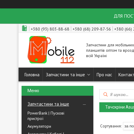
ДЛЯ ПОСТ
+380 (93) 803-88-68
+380 (68) 209-87-56
+380 (66)
Запчастини для мобільних
планшетів оптом та врозд
всій Україні
Головна
Запчастини та інше
Про нас
Контак
Запчтастини та інше
Тачскріни Asu
PowerBank | Пускові
пристрої
Акумулятори