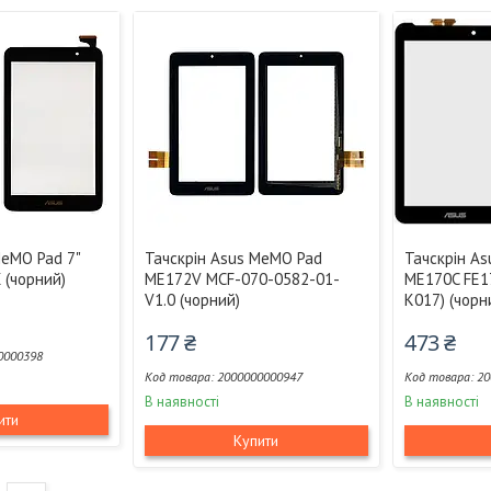
MeMO Pad 7"
Тачскрін Asus MeMO Pad
Тачскрін As
 (чорний)
ME172V MCF-070-0582-01-
ME170C FE1
V1.0 (чорний)
K017) (чорн
177 ₴
473 ₴
0000398
2000000000947
20
В наявності
В наявності
ити
Купити