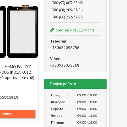
+380 (93) 803-88-68
+380 (68) 209-87-56
+380 (66) 252-32-73
oleg.service112@gmail.com
+380682098756
+380938038868
us MeMO Pad 7.0"
70CG (K01A K012
ий оригінал Китай)
Графік роботи
Понеділок
09:00
18:00
00000109138
Вівторок
09:00
18:00
Середа
09:00
18:00
Купити
Четвер
09:00
18:00
Пʼятниця
09:00
18:00