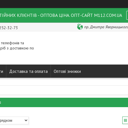
ІЙНИХ КЛІЄНТІВ - ОПТОВА ЦІНА. ОПТ-САЙТ M112.COM.UA
пр. Дмитра Яворницького 
 252-32-73
 телефонів та
ріб з доставкою по
ти
Доставка та оплата
Оптові знижки
s