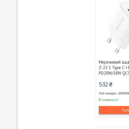
Мережевий ада
Z-22 1 Type C +
PD20W/18W QC3.
532 ₴
200000
В наявності
Куп