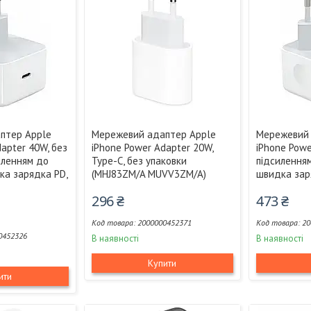
птер Apple
Мережевий адаптер Apple
Мережевий 
apter 40W, без
iPhone Power Adapter 20W,
iPhone Powe
силенням до
Type-C, без упаковки
підсилення
ка зарядка PD,
(MHJ83ZM/A MUVV3ZM/A)
швидка зар
296 ₴
473 ₴
2000000452371
20
0452326
В наявності
В наявності
Купити
ити