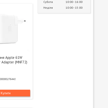
Субота
10:00
16:00
Неділя
10:00
15:00
ння Apple 61W
 Adapter (MNF72)
00000276441
Купити