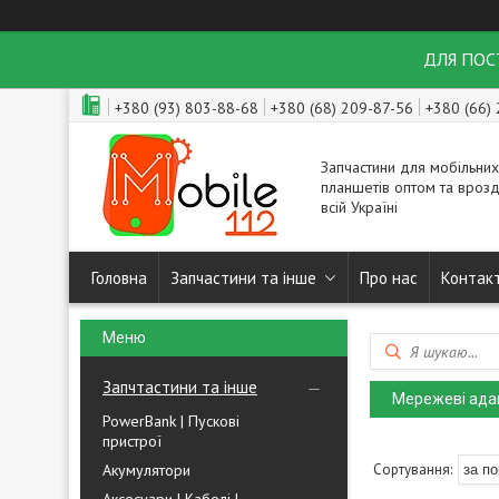
ДЛЯ ПОСТ
+380 (93) 803-88-68
+380 (68) 209-87-56
+380 (66)
Запчастини для мобільних
планшетів оптом та врозд
всій Україні
Головна
Запчастини та інше
Про нас
Контак
Запчтастини та інше
Мережеві ада
PowerBank | Пускові
пристрої
Акумулятори