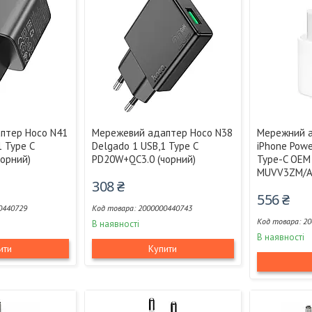
птер Hoco N41
Мережевий адаптер Hoco N38
Мережний а
1 Type C
Delgado 1 USB,1 Type C
iPhone Powe
орний)
PD20W+QC3.0 (чорний)
Type-C OEM
MUVV3ZM/A
308 ₴
556 ₴
0440729
2000000440743
20
В наявності
В наявності
ити
Купити