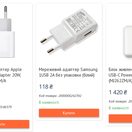
птер Apple
Мережевий адаптер Samsung
Блок живле
dapter 20W,
1USB 2A без упаковки (білий)
USB-C Powe
M/A
(MJ262ZM/A
118 ₴
1 420 ₴
2000000242392
20
В наявності
0146379
В наявності
Купити
ити