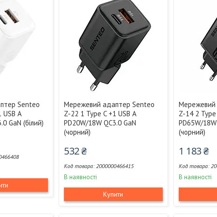
птер Senteo
Мережевий адаптер Senteo
Мережевий 
1 USB A
Z-22 1 Type C +1 USB A
Z-14 2 Type
0 GaN (білий)
PD20W/18W QC3.0 GaN
PD65W/18W 
(чорний)
(чорний)
532 ₴
1 183 ₴
0466408
2000000466415
20
В наявності
В наявності
ити
Купити