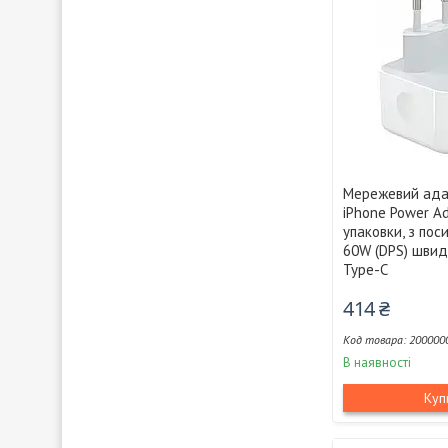
Мережевий ада
iPhone Power Ad
упаковки, з по
60W (DPS) швид
Type-C
414 ₴
200000
В наявності
Куп