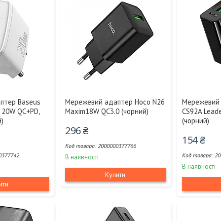
птер Baseus
Мережевий адаптер Hoco N26
Мережевий 
 20W QC+PD,
Maxim18W QC3.0 (чорний)
CS92A Lead
й)
(чорний)
296 ₴
154 ₴
2000000377766
0377742
20
В наявності
В наявності
Купити
ити