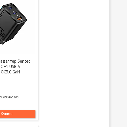
адаптер Senteo
 C +1 USB A
QC3.0 GaN
00000466385
Купити