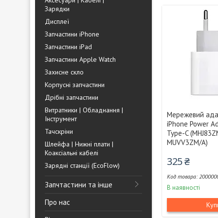
Аксесуари | Кабелі |
Зарядки
Дисплеї
Запчастини iPhone
Запчастини iPad
Запчастини Apple Watch
Захисне скло
Корпусні запчастини
Дрібні запчастини
Витратники | Обладнання |
Мережевий ада
Інструмент
iPhone Power A
Тачскріни
Type-C (MHJ83Z
MUVV3ZM/A)
Шлейфа | Нижні плати |
Коаксіальні кабелі
325 ₴
Зарядні станції (EcoFlow)
200000
Запчтастини та інше
В наявності
Про нас
Куп