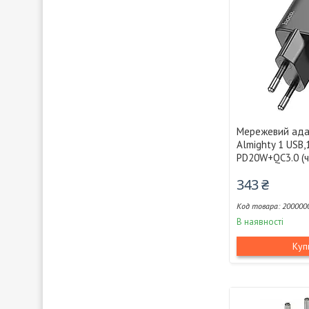
Мережевий ада
Almighty 1 USB,
PD20W+QC3.0 (ч
343 ₴
200000
В наявності
Куп