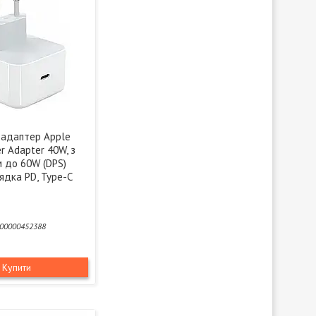
адаптер Apple
r Adapter 40W, з
м до 60W (DPS)
ядка PD, Type-C
00000452388
Купити