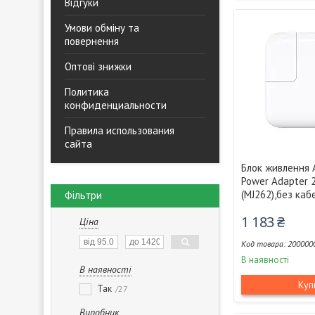
Відгуки
Умови обміну та
повернення
Оптові знижки
Политика
конфиденциальности
Правила использования
сайта
Блок живлення 
Power Adapter 
(MJ262),без ка
Фільтри
1 183 ₴
Ціна
200000
В наявності
В наявності
Куп
Так
27
Виробник