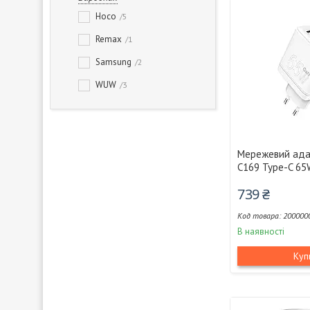
Hoco
5
Remax
1
Samsung
2
WUW
3
Мережевий ад
C169 Type-C 65W
739 ₴
200000
В наявності
Куп