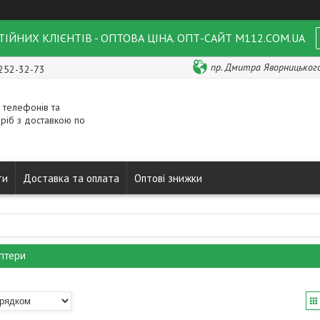
ІЙНИХ КЛІЄНТІВ - ОПТОВА ЦІНА. ОПТ-САЙТ M112.COM.UA
пр. Дмитра Яворницького 
 252-32-73
 телефонів та
ріб з доставкою по
ти
Доставка та оплата
Оптові знижки
птери