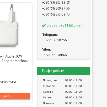
+380 (93) 803-88-68
+380 (68) 209-87-56
+380 (66) 252-32-73
oleg.service112@gmail.com
+380682098756
+380938038868
ння Apple 30W
r Adapter MacBook
)
Графік роботи
Понеділок
09:00
18:00
00000276434
Вівторок
09:00
18:00
Середа
09:00
18:00
Купити
Четвер
09:00
18:00
Пʼятниця
09:00
18:00