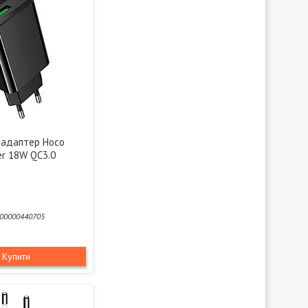
адаптер Hoco
er 18W QC3.0
00000440705
Купити