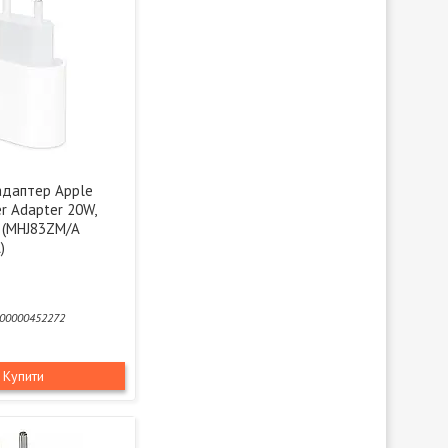
даптер Apple
r Adapter 20W,
 (MHJ83ZM/A
)
00000452272
Купити