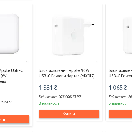
Apple USB-С
Блок живлення Apple 96W
Блок живле
29W
USB-C Power Adapter (MX0J2)
USB-C Power
белю
1 331 ₴
1 065 ₴
2000000276458
20
0276427
В наявності
В наявності
Купити
ити