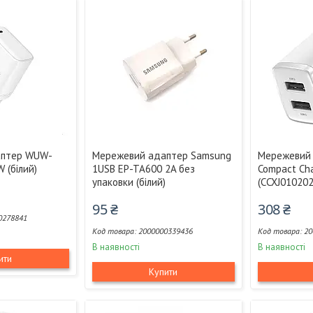
аптер WUW-
Мережевий адаптер Samsung
Мережевий 
 (білий)
1USB EP-TA600 2A без
Compact Cha
упаковки (білий)
(CCXJ010202)
95 ₴
308 ₴
0278841
2000000339436
20
В наявності
В наявності
ити
Купити