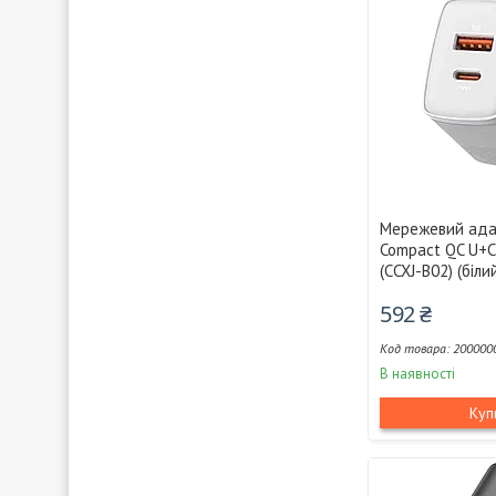
Мережевий ада
Compact QC U+C
(CCXJ-B02) (біли
592 ₴
200000
В наявності
Куп