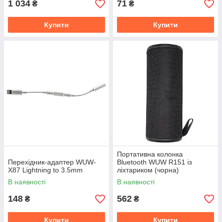
1 034
71
₴
₴
Купити
Купити
Портативна колонка
Перехідник-адаптер WUW-
Bluetooth WUW R151 із
X87 Lightning to 3.5mm
ліхтариком (чорна)
В наявності
В наявності
148
562
₴
₴
Купити
Купити