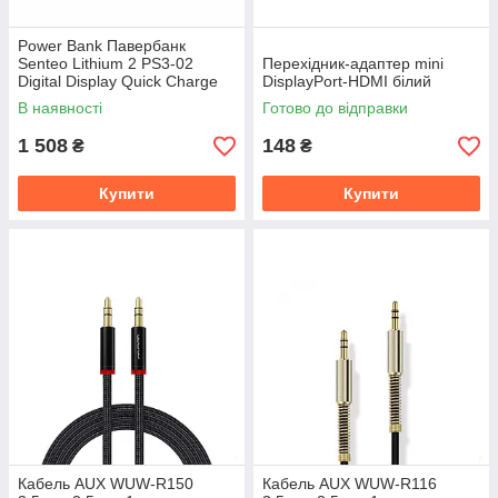
Power Bank Павербанк
Senteo Lithium 2 PS3-02
Перехідник-адаптер mini
Digital Display Quick Charge
DisplayPort-HDMI білий
30000 mAh 22.5W
В наявності
Готово до відправки
1 508
148
₴
₴
Купити
Купити
Кабель AUX WUW-R150
Кабель AUX WUW-R116