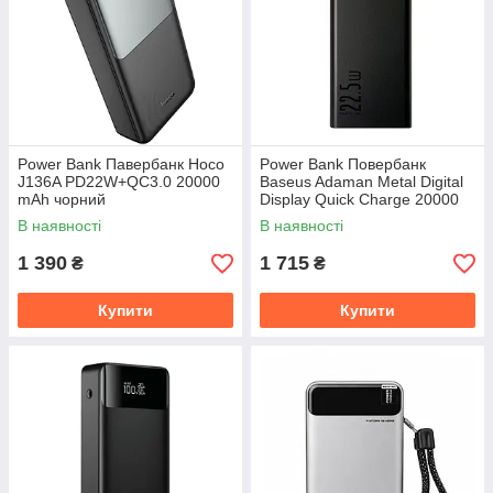
Power Bank Павербанк Hoco
Power Bank Повербанк
J136A PD22W+QC3.0 20000
Baseus Adaman Metal Digital
mAh чорний
Display Quick Charge 20000
mAh 22.5W (PPAD000101
В наявності
В наявності
PPADM20S)
1 390
1 715
₴
₴
Купити
Купити