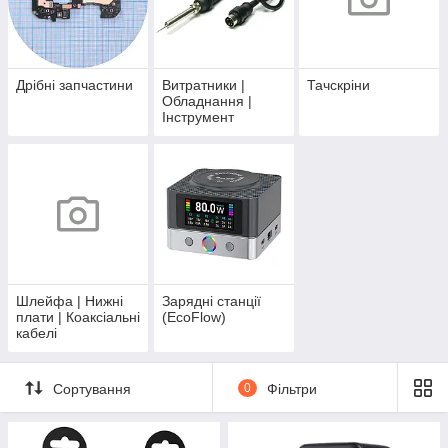
Дрібні запчастини
Витратники |
Тачскріни
Обладнання |
Інструмент
Шлейфа | Нижні
Зарядні станції
плати | Коаксіальні
(EcoFlow)
кабелі
Сортування
0
Фільтри